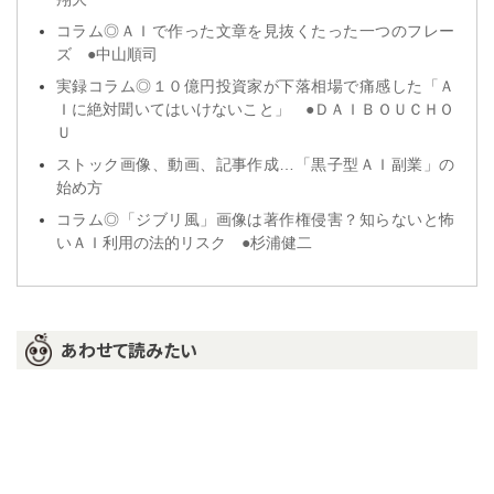
コラム◎ＡＩで作った文章を見抜くたった一つのフレー
ズ ●中山順司
実録コラム◎１０億円投資家が下落相場で痛感した「Ａ
Ｉに絶対聞いてはいけないこと」 ●ＤＡＩＢＯＵＣＨＯ
Ｕ
ストック画像、動画、記事作成…「黒子型ＡＩ副業」の
始め方
コラム◎「ジブリ風」画像は著作権侵害？知らないと怖
いＡＩ利用の法的リスク ●杉浦健二
あわせて読みたい