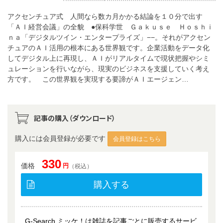
アクセンチュア式 人間なら数カ月かかる結論を１０分で出す
「ＡＩ経営会議」の全貌 ●保科学世 Ｇａｋｕｓｅ Ｈｏｓｈｉ
ｎａ「デジタルツイン・エンタープライズ」−−。それがアクセン
チュアのＡＩ活用の根本にある世界観です。企業活動をデータ化
してデジタル上に再現し、ＡＩがリアルタイムで現状把握やシミ
ュレーションを行いながら、現実のビジネスを支援していく考え
方です。 この世界観を実現する要諦がＡＩエージェン…
記事の購入（ダウンロード）
購入には会員登録が必要です
会員登録はこちら
330
価格
円
（税込）
購入する
G-Search ミッケ！は雑誌を記事ごとに販売するサービ