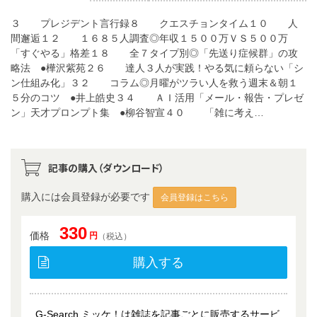
３ プレジデント言行録８ クエスチョンタイム１０ 人
間邂逅１２ １６８５人調査◎年収１５００万ＶＳ５００万
「すぐやる」格差１８ 全７タイプ別◎「先送り症候群」の攻
略法 ●樺沢紫苑２６ 達人３人が実践！やる気に頼らない「シ
ン仕組み化」３２ コラム◎月曜がツラい人を救う週末＆朝１
５分のコツ ●井上皓史３４ ＡＩ活用「メール・報告・プレゼ
ン」天才プロンプト集 ●柳谷智宣４０ 「雑に考え…
記事の購入（ダウンロード）
購入には会員登録が必要です
会員登録はこちら
330
価格
円
（税込）
購入する
G-Search ミッケ！は雑誌を記事ごとに販売するサービ