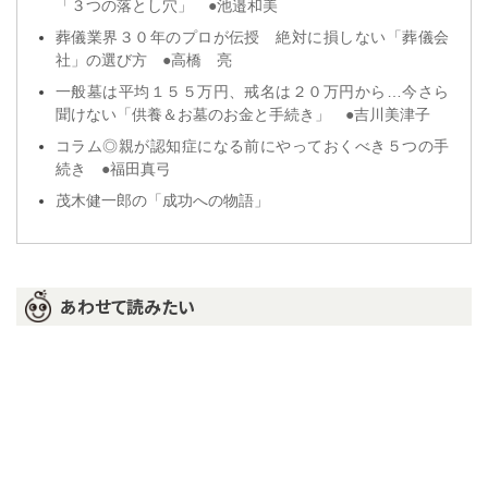
「３つの落とし穴」 ●池邉和美
葬儀業界３０年のプロが伝授 絶対に損しない「葬儀会
社」の選び方 ●高橋 亮
一般墓は平均１５５万円、戒名は２０万円から…今さら
聞けない「供養＆お墓のお金と手続き」 ●吉川美津子
コラム◎親が認知症になる前にやっておくべき５つの手
続き ●福田真弓
茂木健一郎の「成功への物語」
あわせて読みたい