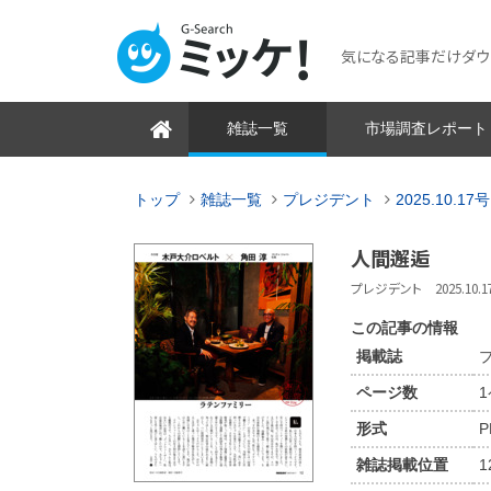
気になる記事だけダウンロ
雑誌一覧
市場調査レポート
トップ
雑誌一覧
プレジデント
2025.10.17号
人間邂逅
プレジデント 2025.10.17
この記事の情報
掲載誌
プ
ページ数
形式
P
雑誌掲載位置
1