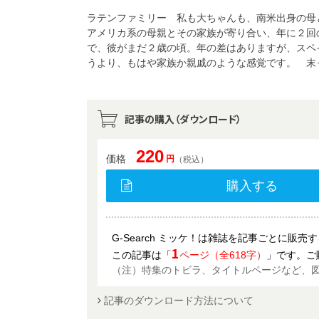
ラテンファミリー 私も大ちゃんも、南米出身の母
アメリカ系の母親とその家族が寄り合い、年に２回
で、彼がまだ２歳の頃。年の差はありますが、スペ
うより、もはや家族か親戚のような感覚です。 末
記事の購入（ダウンロード）
220
価格
円
（税込）
購入する
G-Search ミッケ！は雑誌を記事ごとに販
1
この記事は「
ページ（全618字）
」です。ご
（注）特集のトビラ、タイトルページなど、
記事のダウンロード方法について