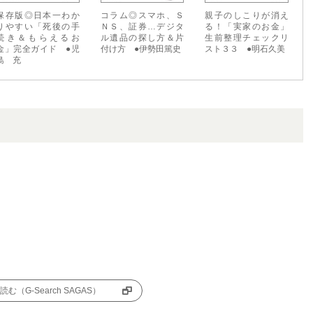
保存版◎日本一わか
コラム◎スマホ、Ｓ
親子のしこりが消え
りやすい「死後の手
ＮＳ、証券…デジタ
る！「実家のお金」
続き＆もらえるお
ル遺品の探し方＆片
生前整理チェックリ
金」完全ガイド ●児
付け方 ●伊勢田篤史
スト３３ ●明石久美
島 充
む（G-Search SAGAS）