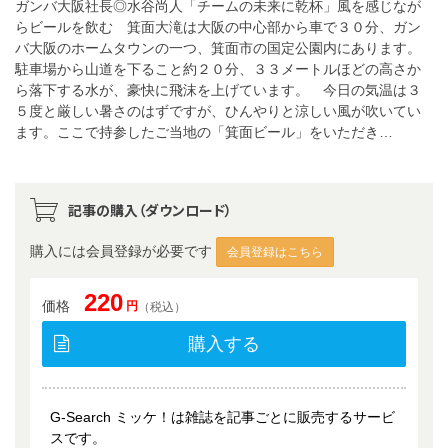
ガンバ大阪社長◎水谷尚人「チームの未来に乾杯」風を感じなが
らビールを飲む 箕面大滝は大阪の中心部から車で３０分、ガン
バ大阪のホームタウンの一つ、箕面市の国定公園内にあります。
駐車場から山道を下ること約２０分、３３メートルほどの高さか
ら落下する水が、豪快に飛沫を上げています。 今日の気温は３
５度と厳しい暑さのはずですが、ひんやりと涼しい風が吹いてい
ます。ここで持参したご当地の「箕面ビール」をいただき…
記事の購入（ダウンロード）
購入には会員登録が必要です
会員登録はこちら
220
価格
円
（税込）
購入する
G-Search ミッケ！は雑誌を記事ごとに販売するサービ
スです。