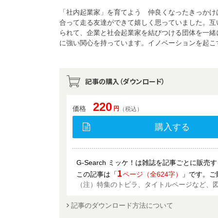
「社内起業家」を育てよう 仲良くなったきっかけ
合って走る友達ができて嬉しく思っていました。互
られて、企業と社会起業家を結びつける団体を一緒
に強い関心を持っています。イノベーションを起こ
記事の購入（ダウンロード）
220
価格
円
（税込）
購入する
G-Search ミッケ！は雑誌を記事ごとに販
1
この記事は「
ページ（全624字）
」です。ご
（注）特集のトビラ、タイトルページなど、
記事のダウンロード方法について