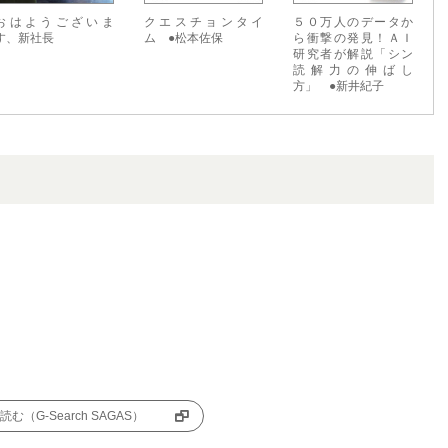
おはようございま
クエスチョンタイ
５０万人のデータか
す、新社長
ム ●松本佐保
ら衝撃の発見！ＡＩ
研究者が解説「シン
読解力の伸ばし
方」 ●新井紀子
む（G-Search SAGAS）