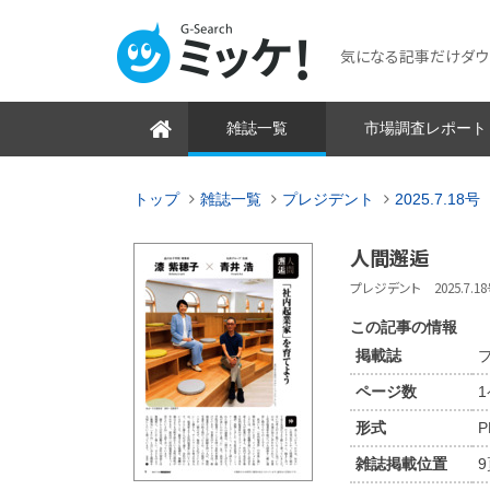
気になる記事だけダウンロ
雑誌一覧
市場調査レポート
トップ
雑誌一覧
プレジデント
2025.7.18号
人間邂逅
プレジデント 2025.7.18号
この記事の情報
掲載誌
プ
ページ数
形式
P
雑誌掲載位置