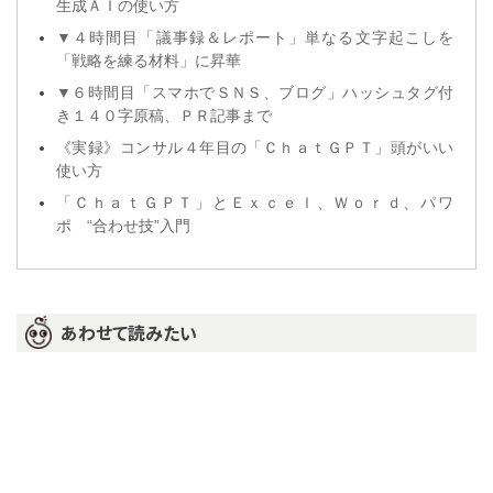
生成ＡＩの使い方
▼４時間目「議事録＆レポート」単なる文字起こしを
「戦略を練る材料」に昇華
▼６時間目「スマホでＳＮＳ、ブログ」ハッシュタグ付
き１４０字原稿、ＰＲ記事まで
《実録》コンサル４年目の「ＣｈａｔＧＰＴ」頭がいい
使い方
「ＣｈａｔＧＰＴ」とＥｘｃｅｌ、Ｗｏｒｄ、パワ
ポ “合わせ技”入門
あわせて読みたい