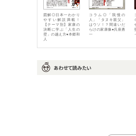
図解◎日本一わかり
コラム◎「我慢の
やすい解説満載！
人」「タヌキ親父」
【テーマ別】家康の
はウソ！？間違いだ
決断に学ぶ「人生の
らけの家康像●呉座勇
壁」の越え方●本郷和
一
人
あわせて読みたい