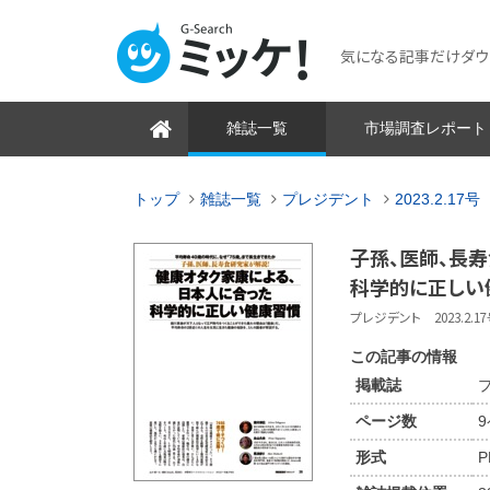
気になる記事だけダウンロ
雑誌一覧
市場調査レポート
トップ
雑誌一覧
プレジデント
2023.2.17号
子孫、医師、長
科学的に正しい
プレジデント 2023.2.17号
この記事の情報
掲載誌
プ
ページ数
9
形式
P