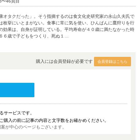
8〜46頁目
康オタクだった」。そう指摘するのは食文化史研究家の永山久夫氏で
は枚挙にいとまがない。食事に常に気を使い、ひんぱんに鷹狩りを行
の効果は、自身が証明している。平均寿命が４０歳に満たなかった時
６６歳で子どもをつくり、死ぬ１…
購入には会員登録が必要です
会員登録はこちら
売するサービスです。
ご購入の前に記事の内容と文字数をお確かめください。
図案が中心のページもございます。