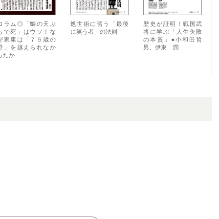
コラム◎「鯛の天ぷ
処世術に習う「最後
歴史が証明！戦国武
らで死」はウソ！な
に笑う者」の法則
将に学ぶ「人生失敗
ぜ家康は「７５歳の
の本質」●小和田哲
壁」を越えられなか
男、伊東 潤
ったか