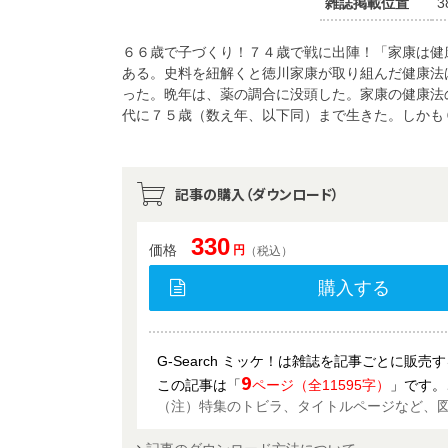
雑誌掲載位置
3
６６歳で子づくり！７４歳で戦に出陣！「家康は健
ある。史料を紐解くと徳川家康が取り組んだ健康法
った。晩年は、薬の調合に没頭した。家康の健康法
代に７５歳（数え年、以下同）まで生きた。しかも
記事の購入（ダウンロード）
330
価格
円
（税込）
購入する
G-Search ミッケ！は雑誌を記事ごとに販
9
この記事は「
ページ（全11595字）
」です。
（注）特集のトビラ、タイトルページなど、