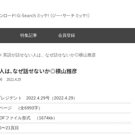
ード！G-Search ミッケ！
（ジー・サーチ ミッケ！）
特集記事
会員登録
英語が話せない人は、なぜ話せないか◎横山雅彦
人は、なぜ話せないか◎横山雅彦
 2022.4.29
レジデント 2022.4.29号（2022.4.29）
6ページ （全6993字）
DFファイル形式 （1674kb）
6〜21頁目