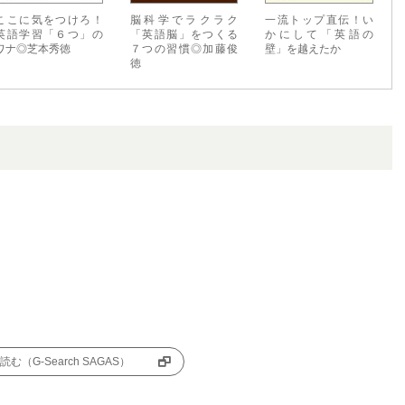
ここに気をつけろ！
脳科学でラクラク
一流トップ直伝！い
英語学習「６つ」の
「英語脳」をつくる
かにして「英語の
ワナ◎芝本秀徳
７つの習慣◎加藤俊
壁」を越えたか
徳
む（G-Search SAGAS）