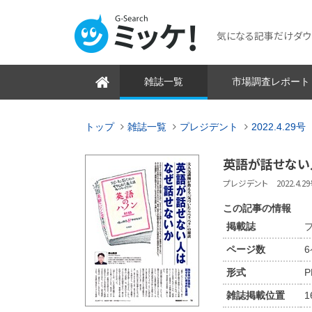
気になる記事だけダウンロ
雑誌一覧
市場調査レポート
トップ
雑誌一覧
プレジデント
2022.4.29号
英語が話せない
プレジデント 2022.4.29号
この記事の情報
掲載誌
プ
ページ数
形式
P
雑誌掲載位置
1