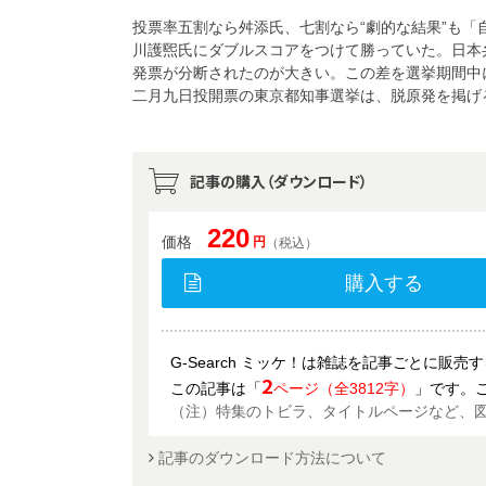
投票率五割なら舛添氏、七割なら“劇的な結果”も
川護煕氏にダブルスコアをつけて勝っていた。日本
発票が分断されたのが大きい。この差を選挙期間
二月九日投開票の東京都知事選挙は、脱原発を掲げ
記事の購入（ダウンロード）
220
価格
円
（税込）
購入する
G-Search ミッケ！は雑誌を記事ごとに販
2
この記事は「
ページ（全3812字）
」です。
（注）特集のトビラ、タイトルページなど、
記事のダウンロード方法について