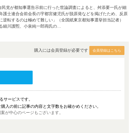
「自民党が都知事選告示前に行った世論調査によると、舛添要一氏が細
弁護士連合会前会長の宇都宮健児氏が脱原発などを掲げたため、反原
中に逆転するのは極めて難しい」（全国紙東京都知事選挙担当記者）
る細川護煕、小泉純一郎両氏の…
購入には会員登録が必要です
会員登録はこちら
売するサービスです。
ご購入の前に記事の内容と文字数をお確かめください。
図案が中心のページもございます。