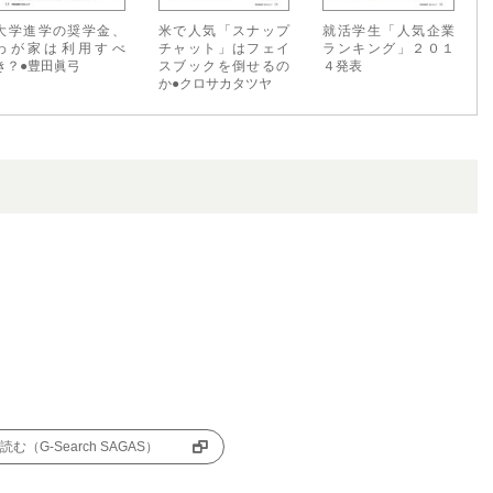
大学進学の奨学金、
米で人気「スナップ
就活学生「人気企業
わが家は利用すべ
チャット」はフェイ
ランキング」２０１
き？●豊田眞弓
スブックを倒せるの
４発表
か●クロサカタツヤ
む（G-Search SAGAS）