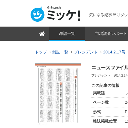
気になる記事だけダウンロ
雑誌一覧
市場調査レポート
トップ
雑誌一覧
プレジデント
2014.2.17号
ニュースファイ
プレジデント 2014.2.17号
この記事の情報
掲載誌
プ
ページ数
形式
P
雑誌掲載位置
1