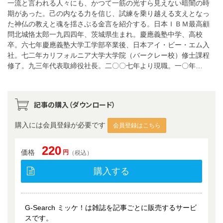
一流と言われる人々にも、かつて一筋の光すら見えない暗闇の時
期があった。己の内なる力を信じ、試練を乗り越える支えとなっ
た神仏の教えと魂を揺さぶる金言を紹介する。日本ＩＢＭ最高顧
問北城恪太郎一九四四年、茨城県生まれ。慶應義塾中学、高校
卒。六七年慶應義塾大学工学部卒業後、日本アイ・ビー・エム入
社。七二年カリフォルニア大学大学院（バークレー校）修士課程
修了。九三年代表取締役社長。二〇〇七年より現職。一〇年…
記事の購入（ダウンロード）
購入には会員登録が必要です
会員登録はこちら
220
価格
円
（税込）
購入する
G-Search ミッケ！は雑誌を記事ごとに販売するサービ
スです。