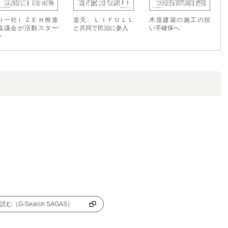
（一社）ＺＥＨ推進
楽天、ＬＩＦＵＬＬ
木造建築の施工の担
協議会が活動スター
と共同で民泊に参入
い手確保へ
ト
む（G-Search SAGAS）