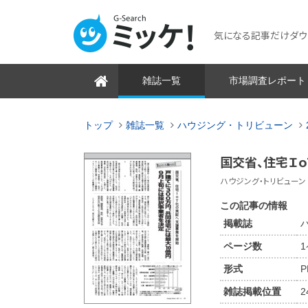
気になる記事だけダウンロ
雑誌一覧
市場調査レポート
トップ
雑誌一覧
ハウジング・トリビューン
国交省、住宅Ｉ
ハウジング・トリビューン 201
この記事の情報
掲載誌
ハ
ページ数
形式
P
雑誌掲載位置
2