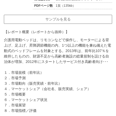
PDFページ数
1頁（135kb）
サンプルを見る
【レポート概要（レポートから抜粋）】
介護用電動ベッドは、リモコンなどで操作し、モーターによる背
上げ、足上げ、昇降調節機能の内、1つ以上の機能を兼ね備えた電
動式のベッドフレームを対象とする。2013年は、前年比107％を
維持したものの、財源不足から高齢者施設の総量規制を設ける自
治体が増加、2012年にスタートしたサービス付き高齢者向け･･･
１．市場規模（前年比）
２．市場予測
３．市場動向（販売実績・前年比）
４．マーケットシェア（会社名、販売実績、シェア）
５．市場概要
６．マーケットシェア状況
７．市場展望
８．市場指標／評価