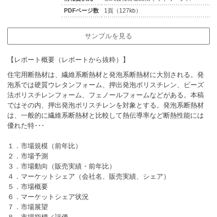
PDFページ数
1頁（127kb）
サンプルを見る
【レポート概要（レポートから抜粋）】
住宅用断熱材は、繊維系断熱材と発泡系断熱材に大別される。発
泡系では硬質ウレタンフォーム、押出発泡ポリスチレン、ビーズ
法ポリスチレンフォーム、フェノールフォームなどがある。本稿
ではその内、押出発泡ポリスチレンを対象とする。発泡系断熱材
は、一般的に繊維系断熱材と比較して熱伝導率など断熱性能には
優れた特･･･
１．市場規模（前年比）
２．市場予測
３．市場動向（販売実績・前年比）
４．マーケットシェア（会社名、販売実績、シェア）
５．市場概要
６．マーケットシェア状況
７．市場展望