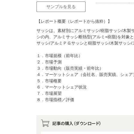
サンプルを見る
【レポート概要（レポートから抜粋）】
サッシは、素材別にアルミサッシ/樹脂サッシ/木製
シの内、アルミサッシ断熱型(アルミ+樹脂)を対象
サッシ/アルミＰＧサッシと樹脂サッシ/木製サッシ/ス
１．市場規模（前年比）
２．市場予測
３．市場動向（販売実績・前年比）
４．マーケットシェア（会社名、販売実績、シェア
５．市場概要
６．マーケットシェア状況
７．市場展望
８．市場指標／評価
記事の購入（ダウンロード）