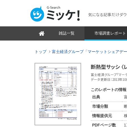
気になる記事だけダウンロ
雑誌一覧
市場調査レポート
トップ
富士経済グループ「マーケットシェアデ
断熱型サッシ 〈
富士経済グループ「マーケ
データ更新日：2013年10
このレポートの情報
出典
市場分類
情報提供元
PDFページ数
1