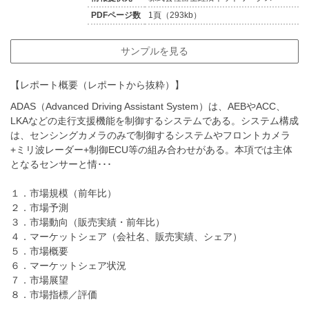
PDFページ数
1頁（293kb）
サンプルを見る
【レポート概要（レポートから抜粋）】
ADAS（Advanced Driving Assistant System）は、AEBやACC、
LKAなどの走行支援機能を制御するシステムである。システム構成
は、センシングカメラのみで制御するシステムやフロントカメラ
+ミリ波レーダー+制御ECU等の組み合わせがある。本項では主体
となるセンサーと情･･･
１．市場規模（前年比）
２．市場予測
３．市場動向（販売実績・前年比）
４．マーケットシェア（会社名、販売実績、シェア）
５．市場概要
６．マーケットシェア状況
７．市場展望
８．市場指標／評価