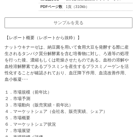
PDFページ数
1頁（310kb）
サンプルを見る
【レポート概要（レポートから抜粋）】
ナットウキナーゼは、納豆菌を用いて食用大豆を発酵する際に産
生されるタンパク質分解酵素を含む培養物に対し、ろ過等の処理
を行った後、濃縮もしくは乾燥させたものである。血栓の溶解や
血栓溶解酵素であるプラスミンを産生するプラスミノーゲンを活
性化することが確認されており、血圧降下作用、血流改善作用、
血小板凝･･･
１．市場規模（前年比）
２．市場予測
３．市場動向（販売実績・前年比）
４．マーケットシェア（会社名、販売実績、シェア）
５．市場概要
６．マーケットシェア状況
７．市場展望