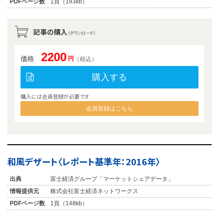
PDFページ数
1頁（193kb）
記事の購入
（ダウンロード）
2200
価格
円
（税込）
購入する
購入には会員登録が必要です
会員登録はこちら
和風デザート〈レポート基準年：2016年〉
出典
富士経済グループ「マーケットシェアデータ」
情報提供元
株式会社富士経済ネットワークス
PDFページ数
1頁（148kb）