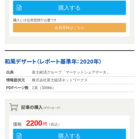
購入する
購入には会員登録が必要です
会員登録はこちら
和風デザート〈レポート基準年：2020年〉
出典
富士経済グループ「マーケットシェアデータ」
情報提供元
株式会社富士経済ネットワークス
PDFページ数
1頁（306kb）
記事の購入
（ダウンロード）
2200
価格
円
（税込）
購入する