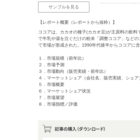
サンプルを見る
【レポート概要（レポートから抜粋）】
ココアは、カカオの種子(カカオ豆)が主原料の飲
で牛乳や湯を注ぐだけの粉末「調整ココア」などの
て市場が形成された。1990年代後半からココアに含
１．市場規模（前年比）
２．市場予測
３．市場動向（販売実績・前年比）
４．マーケットシェア（会社名、販売実績、シェア
５．市場概要
６．マーケットシェア状況
７．市場展望
８．市場指標／評価
記事の購入（ダウンロード）