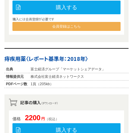
購入する
購入には会員登録が必要です
会員登録はこちら
痔疾用薬〈レポート基準年：2018年〉
出典
富士経済グループ「マーケットシェアデータ」
情報提供元
株式会社富士経済ネットワークス
PDFページ数
1頁（205kb）
記事の購入
（ダウンロード）
2200
価格
円
（税込）
購入する