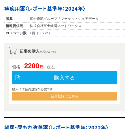
痔疾用薬〈レポート基準年：2024年〉
出典
富士経済グループ「マーケットシェアデータ」
情報提供元
株式会社富士経済ネットワークス
PDFページ数
1頁（307kb）
記事の購入
（ダウンロード）
2200
価格
円
（税込）
購入する
購入には会員登録が必要です
会員登録はこちら
頻尿・尿もれ改善薬〈レポート基準年：2022年〉