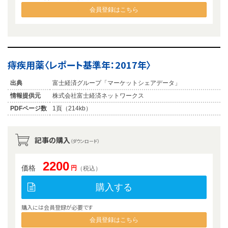
会員登録はこちら
痔疾用薬〈レポート基準年：2017年〉
出典
富士経済グループ「マーケットシェアデータ」
情報提供元
株式会社富士経済ネットワークス
PDFページ数
1頁（214kb）
記事の購入
（ダウンロード）
2200
価格
円
（税込）
購入する
購入には会員登録が必要です
会員登録はこちら