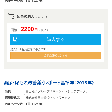
PDFページ数
1頁（127kb）
記事の購入
（ダウンロード）
2200
価格
円
（税込）
購入する
購入には会員登録が必要です
会員登録はこちら
頻尿・尿もれ改善薬〈レポート基準年：2013年〉
出典
富士経済グループ「マーケットシェアデータ」
情報提供元
株式会社富士経済ネットワークス
PDFページ数
1頁（125kb）