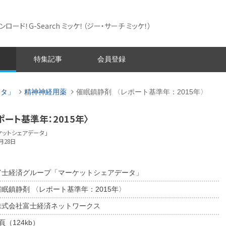
ード！G-Search ミッケ！
（ジー・サーチ ミッケ！）
特集記事
会員登録
ータ」
精神神経用薬
催眠鎮静剤 〈レポート基準年：2015年〉
ポート基準年：2015年〉
ットシェアデータ」
月28日
富士経済グループ「マーケットシェアデータ」
催眠鎮静剤 〈レポート基準年：2015年〉
株式会社富士経済ネットワークス
頁（124kb）