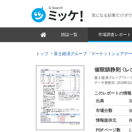
気になる記事だけダウンロ
雑誌一覧
市場調査レポート
トップ
富士経済グループ「マーケットシェアデ
催眠鎮静剤 〈レ
富士経済グループ「マーケ
データ更新日：2016年01
このレポートの情報
出典
市場分類
情報提供元
PDFページ数
1