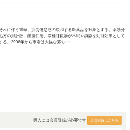
それに伴う重頭、疲労倦怠感の緩和する医薬品を対象とする。薬効分
処方の抑肝散、酸棗仁湯、苓桂甘棗湯が不眠や鎮静を効能効果として
。2008年から市場は大幅な落ち･･･
）
購入には会員登録が必要です
会員登録はこちら