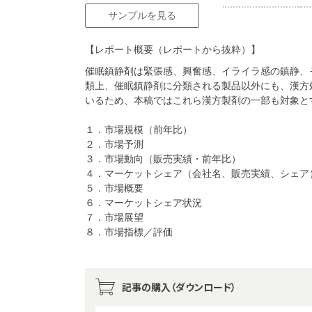
サンプルを見る
【レポート概要（レポートから抜粋）】
催眠鎮静剤は緊張感、興奮感、イライラ感の鎮静、
類上、催眠鎮静剤に分類される製品以外にも、漢方
いるため、本稿ではこれら漢方製剤の一部も対象とする
１．市場規模（前年比）
２．市場予測
３．市場動向（販売実績・前年比）
４．マーケットシェア（会社名、販売実績、シェア
５．市場概要
６．マーケットシェア状況
７．市場展望
８．市場指標／評価
記事の購入（ダウンロード）