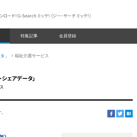
ード！G-Search ミッケ！
（ジー・サーチ ミッケ！）
特集記事
会員登録
ータ」
福祉介護サービス
トシェアデータ」
ス
す。
年〉