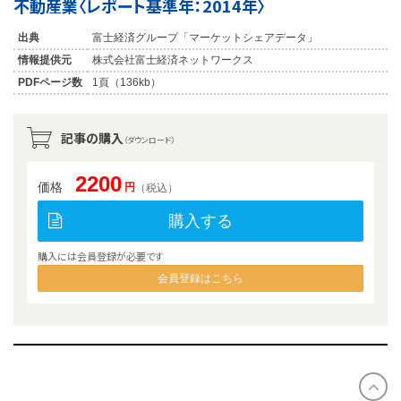
不動産業〈レポート基準年：2014年〉
出典
富士経済グループ「マーケットシェアデータ」
情報提供元
株式会社富士経済ネットワークス
PDFページ数
1頁（136kb）
記事の購入
（ダウンロード）
2200
価格
円
（税込）
購入する
購入には会員登録が必要です
会員登録はこちら