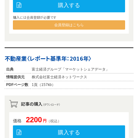
購入する
購入には会員登録が必要です
会員登録はこちら
不動産業〈レポート基準年：2016年〉
出典
富士経済グループ「マーケットシェアデータ」
情報提供元
株式会社富士経済ネットワークス
PDFページ数
1頁（157kb）
記事の購入
（ダウンロード）
2200
価格
円
（税込）
購入する