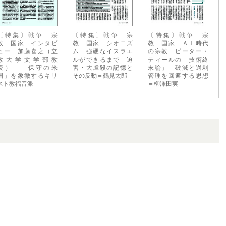
〔特集〕戦争 宗
〔特集〕戦争 宗
〔特集〕戦争 宗
教 国家 インタビ
教 国家 シオニズ
教 国家 ＡＩ時代
ュー 加藤喜之（立
ム 強硬なイスラエ
の宗教 ピーター・
教大学文学部教
ルができるまで 迫
ティールの「技術終
授） 「保守の米
害・大虐殺の記憶と
末論」 破滅と過剰
国」を象徴するキリ
その反動＝鶴見太郎
管理を回避する思想
スト教福音派
＝柳澤田実