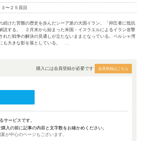
２３〜２５頁目
れ続けた苦難の歴史を歩んだシーア派の大国イラン。「抑圧者に抵抗
解説する。 ２月末から始まった米国・イスラエルによるイラン攻撃
された戦争の解決の見通しが立たないままとなっている。ペルシャ湾
にも大きな影を落としている。 …
購入には会員登録が必要です
会員登録はこちら
売するサービスです。
ご購入の前に記事の内容と文字数をお確かめください。
図案が中心のページもございます。