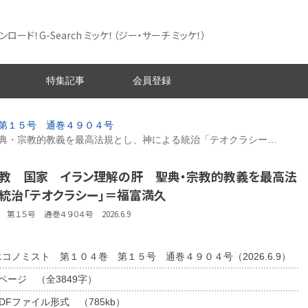
ード！G-Search ミッケ！
（ジー・サーチ ミッケ！）
特集記事
会員登録
第１５号 通巻４９０４号
典・宗教的教義を最高法規とし、神による統治「テオクラシー…
宗教 国家 イラン理解の肝 聖典・宗教的教義を最高法
る統治「テオクラシー」＝福富満久
第１５号 通巻４９０４号 2026.6.9
エコノミスト 第１０４巻 第１５号 通巻４９０４号（2026.6.9）
3ページ （全3849字）
DFファイル形式 （785kb）