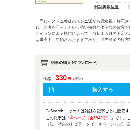
雑誌掲載位置
同じイスラム教徒のスンニ派から異端視・抑圧さ
し、弱者を守る」という強い宗教的価値観の背景を
とイランによる抵抗によって、当初１カ月の予定と
は事実上、封鎖されたままであり、世界経済の行方
記事の購入（ダウンロード）
330
価格
円
（税込）
購入する
G-Search ミッケ！は雑誌を記事ごとに販
3
この記事は「
ページ（全3849字）
」です。
（注）特集のトビラ、タイトルページなど、