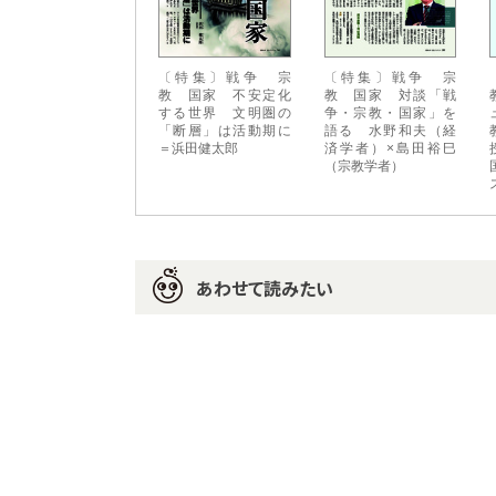
〔特集〕戦争 宗
〔特集〕戦争 宗
教 国家 不安定化
教 国家 対談「戦
する世界 文明圏の
争・宗教・国家」を
「断層」は活動期に
語る 水野和夫（経
＝浜田健太郎
済学者）×島田裕巳
（宗教学者）
あわせて読みたい