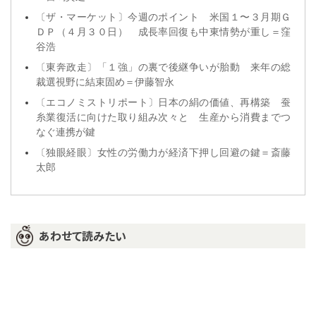
〔ザ・マーケット〕今週のポイント 米国１〜３月期Ｇ
ＤＰ（４月３０日） 成長率回復も中東情勢が重し＝窪
谷浩
〔東奔政走〕「１強」の裏で後継争いが胎動 来年の総
裁選視野に結束固め＝伊藤智永
〔エコノミストリポート〕日本の絹の価値、再構築 蚕
糸業復活に向けた取り組み次々と 生産から消費までつ
なぐ連携が鍵
〔独眼経眼〕女性の労働力が経済下押し回避の鍵＝斎藤
太郎
あわせて読みたい