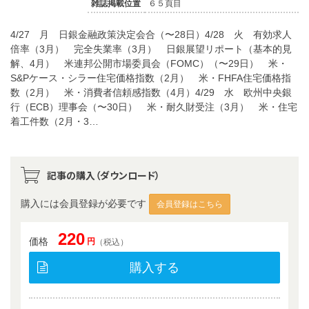
雑誌掲載位置
６５頁目
4/27 月 日銀金融政策決定会合（〜28日）4/28 火 有効求人
倍率（3月） 完全失業率（3月） 日銀展望リポート（基本的見
解、4月） 米連邦公開市場委員会（FOMC）（〜29日） 米・
S&Pケース・シラー住宅価格指数（2月） 米・FHFA住宅価格指
数（2月） 米・消費者信頼感指数（4月）4/29 水 欧州中央銀
行（ECB）理事会（〜30日） 米・耐久財受注（3月） 米・住宅
着工件数（2月・3…
記事の購入（ダウンロード）
購入には会員登録が必要です
会員登録はこちら
220
価格
円
（税込）
購入する