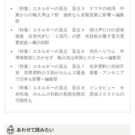
〔特集〕エネルギーの盲点 盲点３ ナフサの枯渇 中
東からの輸入率は７割 途絶なら全製造業に影響＝編集
部
〔特集〕エネルギーの盲点 盲点４ 掛け声だけの原発
推進 次世代炉に「２兆円」の壁 光技術が覆す電力需
要前提＝橘川武郎
〔特集〕エネルギーの盲点 盲点６ 伏兵ヘリウム 半
導体製造に欠かせず 輸入先は米国とカタール＝編集部
〔特集〕エネルギーの盲点 盲点７ 化学肥料に供給不
安 世界肥料の３割がホルムズ通過 尿素・アンモニア
で日本も影響＝編集部
〔特集〕エネルギーの盲点 盲点８ インタビュー 今
井尚哉 ホルムズ封鎖の長期化懸念 原油２００ドルの
可能性も
あわせて読みたい