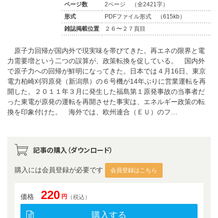
ページ数
2ページ （全2421字）
形式
PDFファイル形式 （615kb）
雑誌掲載位置
２６〜２７頁目
原子力回帰が国内外で現実味を帯びてきた。再エネの限界と電
力需要増という二つの誤算が、政策転換を促している。 国内外
で原子力への回帰が鮮明になってきた。日本では４月16日、東京
電力柏崎刈羽原発（新潟県）の６号機が14年ぶりに営業運転を再
開した。２０１１年３月に発生した福島第１原発事故の当事者だ
った東電が原発の運転を再開させた事実は、エネルギー政策の転
換を印象付けた。 海外では、欧州連合（ＥＵ）のフ…
記事の購入（ダウンロード）
購入には会員登録が必要です
会員登録はこちら
220
価格
円
（税込）
購入する