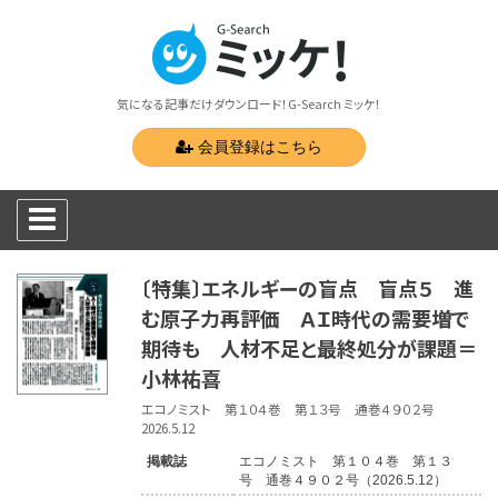
気になる記事だけダウンロード！G-Search ミッケ！
会員登録はこちら
〔特集〕エネルギーの盲点 盲点５ 進
む原子力再評価 ＡＩ時代の需要増で
期待も 人材不足と最終処分が課題＝
小林祐喜
エコノミスト 第１０４巻 第１３号 通巻４９０２号
2026.5.12
掲載誌
エコノミスト 第１０４巻 第１３
号 通巻４９０２号（2026.5.12）