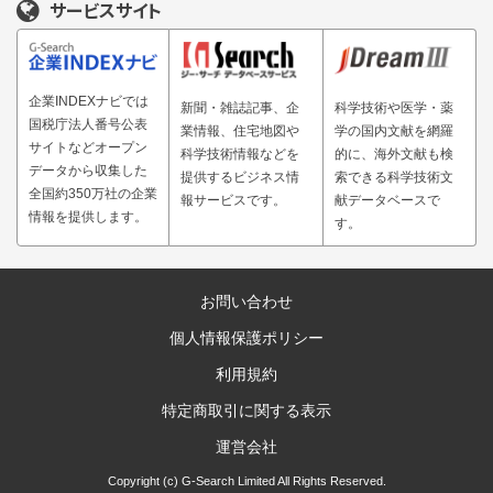
サービスサイト
企業INDEXナビでは
新聞・雑誌記事、企
科学技術や医学・薬
国税庁法人番号公表
業情報、住宅地図や
学の国内文献を網羅
サイトなどオープン
科学技術情報などを
的に、海外文献も検
データから収集した
提供するビジネス情
索できる科学技術文
全国約350万社の企業
報サービスです。
献データベースで
情報を提供します。
す。
お問い合わせ
個人情報保護ポリシー
利用規約
特定商取引に関する表示
運営会社
Copyright (c) G-Search Limited All Rights Reserved.