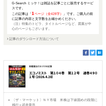
G-Search ミッケ！は雑誌を記事ごとに販売するサービ
スです。
1
この記事は「
ページ（全428字）
」です。ご購入の前
に記事の内容と文字数をお確かめください。
（注）特集のトビラ、タイトルページなど、図案が中
心のページもございます。
記事のダウンロード方法について
掲載雑誌のおすすめ記事
エコノミスト 第１０４巻 第１２号 通巻４９０
１号（2026.4.28）
〔ザ・マーケット〕ＮＹ市場 米株は下値固めの段階に
移行＝武井章浩