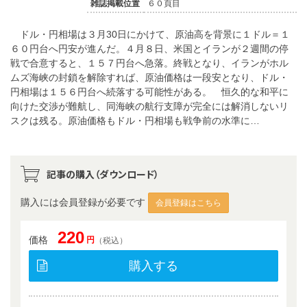
雑誌掲載位置
６０頁目
ドル・円相場は３月30日にかけて、原油高を背景に１ドル＝１
６０円台へ円安が進んだ。４月８日、米国とイランが２週間の停
戦で合意すると、１５７円台へ急落。終戦となり、イランがホル
ムズ海峡の封鎖を解除すれば、原油価格は一段安となり、ドル・
円相場は１５６円台へ続落する可能性がある。 恒久的な和平に
向けた交渉が難航し、同海峡の航行支障が完全には解消しないリ
スクは残る。原油価格もドル・円相場も戦争前の水準に…
記事の購入（ダウンロード）
購入には会員登録が必要です
会員登録はこちら
220
価格
円
（税込）
購入する