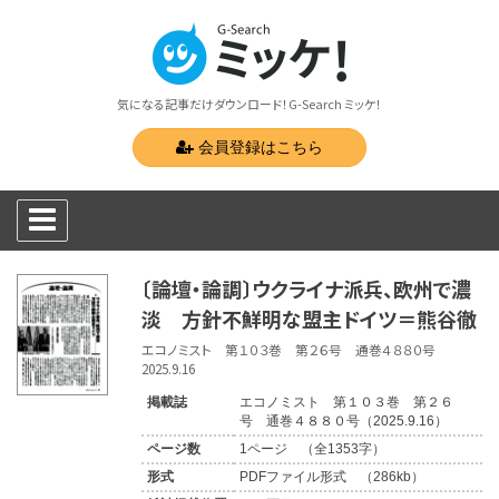
気になる記事だけダウンロード！G-Search ミッケ！
会員登録はこちら
〔論壇・論調〕ウクライナ派兵、欧州で濃
淡 方針不鮮明な盟主ドイツ＝熊谷徹
エコノミスト 第１０３巻 第２６号 通巻４８８０号
2025.9.16
掲載誌
エコノミスト 第１０３巻 第２６
号 通巻４８８０号（2025.9.16）
ページ数
1ページ （全1353字）
形式
PDFファイル形式 （286kb）