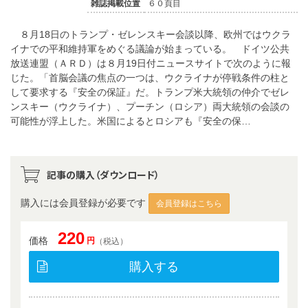
雑誌掲載位置
６０頁目
８月18日のトランプ・ゼレンスキー会談以降、欧州ではウクラ
イナでの平和維持軍をめぐる議論が始まっている。 ドイツ公共
放送連盟（ＡＲＤ）は８月19日付ニュースサイトで次のように報
じた。「首脳会議の焦点の一つは、ウクライナが停戦条件の柱と
して要求する『安全の保証』だ。トランプ米大統領の仲介でゼレ
ンスキー（ウクライナ）、プーチン（ロシア）両大統領の会談の
可能性が浮上した。米国によるとロシアも『安全の保…
記事の購入（ダウンロード）
購入には会員登録が必要です
会員登録はこちら
220
価格
円
（税込）
購入する