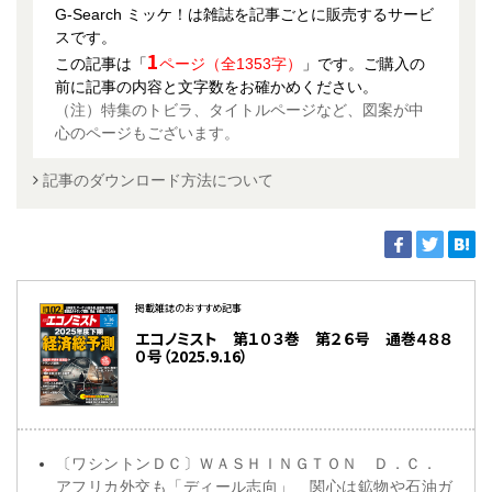
G-Search ミッケ！は雑誌を記事ごとに販売するサービ
スです。
1
この記事は「
ページ（全1353字）
」です。ご購入の
前に記事の内容と文字数をお確かめください。
（注）特集のトビラ、タイトルページなど、図案が中
心のページもございます。
記事のダウンロード方法について
掲載雑誌のおすすめ記事
エコノミスト 第１０３巻 第２６号 通巻４８８
０号（2025.9.16）
〔ワシントンＤＣ〕ＷＡＳＨＩＮＧＴＯＮ Ｄ．Ｃ．
アフリカ外交も「ディール志向」 関心は鉱物や石油ガ