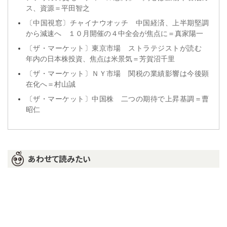
ス、資源＝平田智之
〔中国視窓〕チャイナウオッチ 中国経済、上半期堅調
から減速へ １０月開催の４中全会が焦点に＝真家陽一
〔ザ・マーケット〕東京市場 ストラテジストが読む
年内の日本株投資、焦点は米景気＝芳賀沼千里
〔ザ・マーケット〕ＮＹ市場 関税の業績影響は今後顕
在化へ＝村山誠
〔ザ・マーケット〕中国株 二つの期待で上昇基調＝曹
昭仁
あわせて読みたい