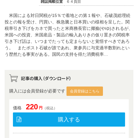
雑誌掲載位置
６４頁目
米国による対日関税が15％で着地との第１報や、石破茂総理続
投との報を受け、円買い、株急騰と日本買いの様相を呈した。関
税率引き下げをカネで買ったと米商務長官に揶揄(やゆ)されるが、
米国への投資、米国産品・製品の輸入ありきの仮り置きの関税率
引き下げ話は、いつまでたっても定まらないと覚悟すべきであろ
う。 またポスト石破が誰であれ、衆参共に与党過半数割れとい
う歴然たる事実がある。国民の支持を得た消費税率…
記事の購入（ダウンロード）
購入には会員登録が必要です
会員登録はこちら
220
価格
円
（税込）
購入する