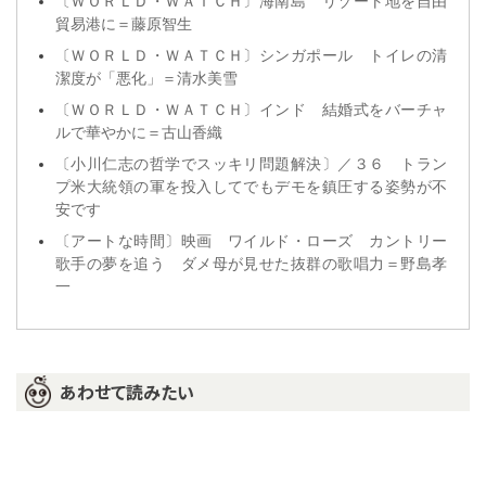
〔ＷＯＲＬＤ・ＷＡＴＣＨ〕海南島 リゾート地を自由
貿易港に＝藤原智生
〔ＷＯＲＬＤ・ＷＡＴＣＨ〕シンガポール トイレの清
潔度が「悪化」＝清水美雪
〔ＷＯＲＬＤ・ＷＡＴＣＨ〕インド 結婚式をバーチャ
ルで華やかに＝古山香織
〔小川仁志の哲学でスッキリ問題解決〕／３６ トラン
プ米大統領の軍を投入してでもデモを鎮圧する姿勢が不
安です
〔アートな時間〕映画 ワイルド・ローズ カントリー
歌手の夢を追う ダメ母が見せた抜群の歌唱力＝野島孝
一
あわせて読みたい