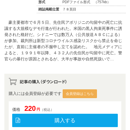
形式
PDFファイル形式 （757kb）
雑誌掲載位置
７８頁目
豪主要都市で６月５日、先住民アボリジニの勾留中の死亡に抗
議する大規模なデモ行進が行われた。米国の黒人拘束死事件に誘
発された格好だ。シドニーでは数万人（公共放送ＡＢＣによる）
が参加。裁判所は新型コロナウイルス感染リスクから禁止を命じ
たが、直前に主催者の不服申し立てを認めた。 地元メディアに
よると、１９９１年以降、４３２人の先住民が勾留中に死亡。警
官らの暴行が原因とされるが、大半が事故や自然死扱いで…
記事の購入（ダウンロード）
購入には会員登録が必要です
会員登録はこちら
220
価格
円
（税込）
購入する