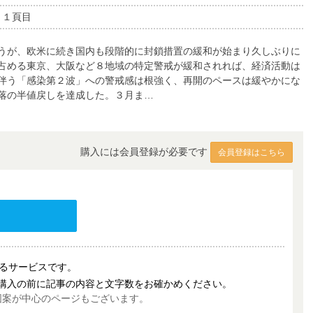
６１頁目
うが、欧米に続き国内も段階的に封鎖措置の緩和が始まり久しぶりに
占める東京、大阪など８地域の特定警戒が緩和されれば、経済活動は
伴う「感染第２波」への警戒感は根強く、再開のペースは緩やかにな
落の半値戻しを達成した。３月ま…
購入には会員登録が必要です
会員登録はこちら
売するサービスです。
購入の前に記事の内容と文字数をお確かめください。
図案が中心のページもございます。