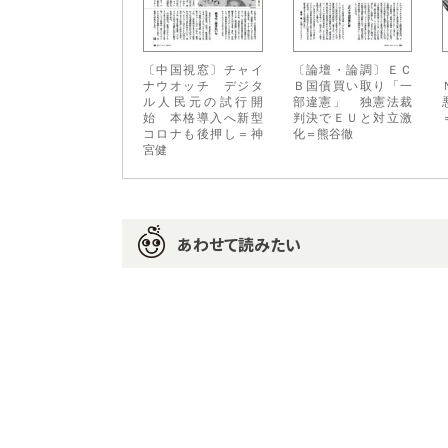
〔中国視窓〕チャイ
〔論壇・論調〕ＥＣ
ナウオッチ デジタ
Ｂ国債買い取り「一
ル人民元の試行開
部違憲」 独憲法裁
始 本格導入へ新型
判決でＥＵと対立激
コロナも後押し＝神
化＝熊谷徹
宮健
あわせて読みたい