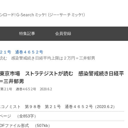
ード！G-Search ミッケ！
（ジー・サーチ ミッケ！）
特集記事
会員登録
２１号 通巻４６５２号
読む 感染警戒続き日経平均上限は２万円＝三井郁男
ト〕東京市場 ストラテジストが読む 感染警戒続き日経平
＝三井郁男
２１号 通巻４６５２号 2020.6.2
エコノミスト 第９８巻 第２１号 通巻４６５２号（2020.6.2）
1ページ （全853字）
DFファイル形式 （507kb）