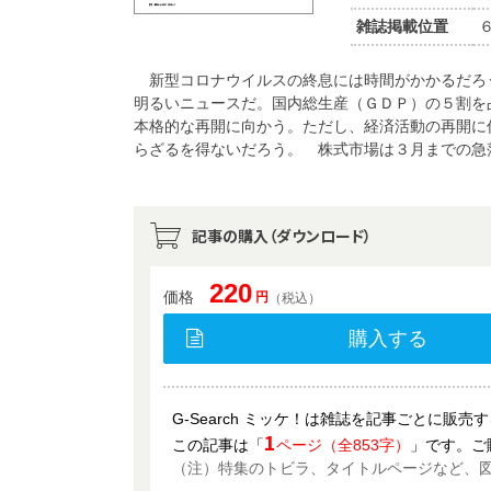
雑誌掲載位置
新型コロナウイルスの終息には時間がかかるだろ
明るいニュースだ。国内総生産（ＧＤＰ）の５割を
本格的な再開に向かう。ただし、経済活動の再開に
らざるを得ないだろう。 株式市場は３月までの急
記事の購入（ダウンロード）
220
価格
円
（税込）
購入する
G-Search ミッケ！は雑誌を記事ごとに販
1
この記事は「
ページ（全853字）
」です。ご
（注）特集のトビラ、タイトルページなど、