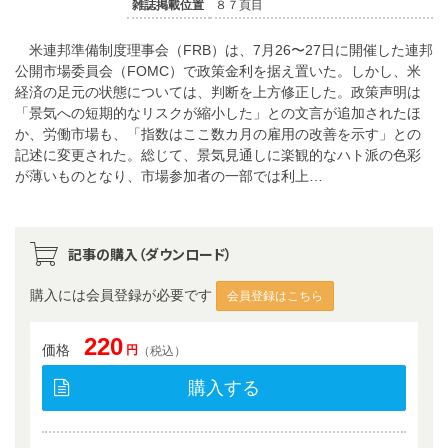
雑誌掲載位置
８７頁目
米連邦準備制度理事会（FRB）は、7月26〜27日に開催した連邦
公開市場委員会（FOMC）で政策金利を据え置いた。しかし、米
経済の足元の状態については、判断を上方修正した。政策声明は
「景気への短期的なリスクが縮小した」との文言が追加されたほ
か、労働市場も、「指数はここ数カ月の雇用の改善を示す」との
記述に変更された。総じて、景気見通しに楽観的なハト派の色彩
が薄いものとなり、市場参加者の一部では利上…
記事の購入（ダウンロード）
購入には会員登録が必要です
会員登録はこちら
220
価格
円
（税込）
購入する