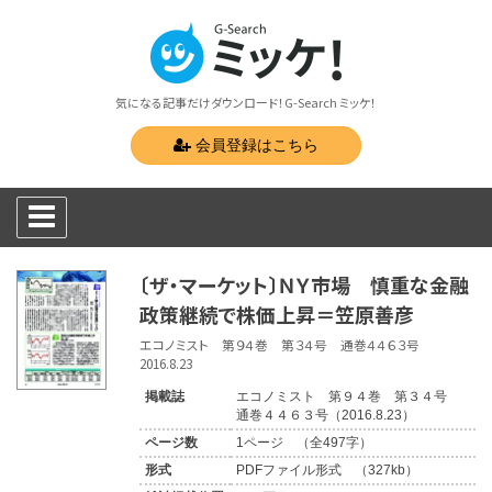
気になる記事だけダウンロード！G-Search ミッケ！
会員登録はこちら
〔ザ・マーケット〕ＮＹ市場 慎重な金融
政策継続で株価上昇＝笠原善彦
エコノミスト 第９４巻 第３４号 通巻４４６３号
2016.8.23
掲載誌
エコノミスト 第９４巻 第３４号
通巻４４６３号（2016.8.23）
ページ数
1ページ （全497字）
形式
PDFファイル形式 （327kb）