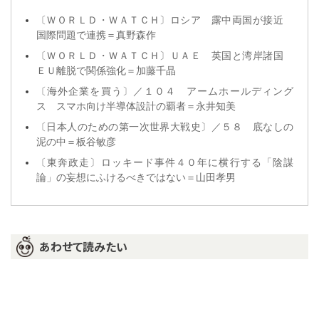
〔ＷＯＲＬＤ・ＷＡＴＣＨ〕ロシア 露中両国が接近
国際問題で連携＝真野森作
〔ＷＯＲＬＤ・ＷＡＴＣＨ〕ＵＡＥ 英国と湾岸諸国
ＥＵ離脱で関係強化＝加藤千晶
〔海外企業を買う〕／１０４ アームホールディング
ス スマホ向け半導体設計の覇者＝永井知美
〔日本人のための第一次世界大戦史〕／５８ 底なしの
泥の中＝板谷敏彦
〔東奔政走〕ロッキード事件４０年に横行する「陰謀
論」の妄想にふけるべきではない＝山田孝男
あわせて読みたい