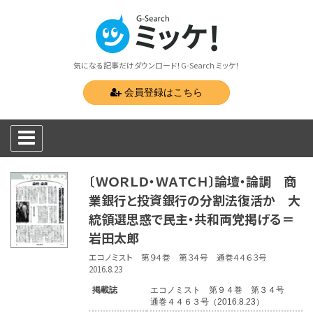
気になる記事だけダウンロード！G-Search ミッケ！
会員登録はこちら
〔ＷＯＲＬＤ・ＷＡＴＣＨ〕論壇・論調 商
業銀行と投資銀行の分割法復活か 大
統領選思惑で民主・共和両党掲げる＝
岩田太郎
エコノミスト 第９４巻 第３４号 通巻４４６３号
2016.8.23
掲載誌
エコノミスト 第９４巻 第３４号
通巻４４６３号（2016.8.23）