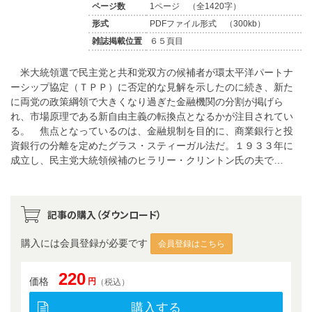
ページ数
1ページ （全1420字）
形式
PDFファイル形式 （300kb）
雑誌掲載位置
６５頁目
米大統領選で民主党と共和党双方の候補者が環太平洋パートナ
ーシップ協定（ＴＰＰ）に否定的な見解を示したのに続き、新た
に両党の政策綱領で大きくなり過ぎた金融機関の分割が掲げら
れ、市場原理である新自由主義の転換点となるかが注目されてい
る。 焦点となっているのは、金融規制を目的に、商業銀行と投
資銀行の分離を定めたグラス・スティーガル法だ。１９３３年に
成立し、民主党大統領候補のヒラリー・クリントン氏の夫で…
記事の購入（ダウンロード）
購入には会員登録が必要です
会員登録はこちら
220
価格
円
（税込）
購入する