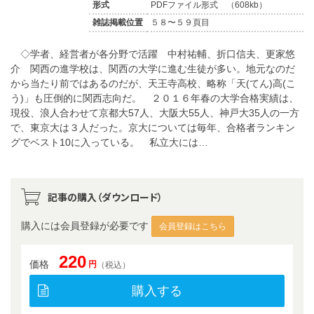
形式
PDFファイル形式 （608kb）
雑誌掲載位置
５８〜５９頁目
◇学者、経営者が各分野で活躍 中村祐輔、折口信夫、更家悠
介 関西の進学校は、関西の大学に進む生徒が多い。地元なのだ
から当たり前ではあるのだが、天王寺高校、略称「天(てん)高(こ
う)」も圧倒的に関西志向だ。 ２０１６年春の大学合格実績は、
現役、浪人合わせて京都大57人、大阪大55人、神戸大35人の一方
で、東京大は３人だった。京大については毎年、合格者ランキン
グでベスト10に入っている。 私立大には…
記事の購入（ダウンロード）
購入には会員登録が必要です
会員登録はこちら
220
価格
円
（税込）
購入する