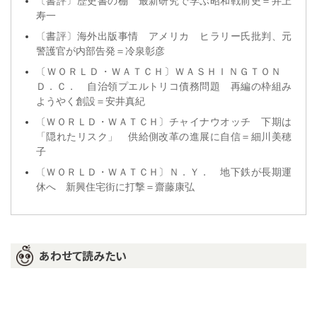
〔書評〕歴史書の棚 最新研究で学ぶ昭和戦前史＝井上
寿一
〔書評〕海外出版事情 アメリカ ヒラリー氏批判、元
警護官が内部告発＝冷泉彰彦
〔ＷＯＲＬＤ・ＷＡＴＣＨ〕ＷＡＳＨＩＮＧＴＯＮ
Ｄ．Ｃ． 自治領プエルトリコ債務問題 再編の枠組み
ようやく創設＝安井真紀
〔ＷＯＲＬＤ・ＷＡＴＣＨ〕チャイナウオッチ 下期は
「隠れたリスク」 供給側改革の進展に自信＝細川美穂
子
〔ＷＯＲＬＤ・ＷＡＴＣＨ〕Ｎ．Ｙ． 地下鉄が長期運
休へ 新興住宅街に打撃＝齋藤康弘
あわせて読みたい