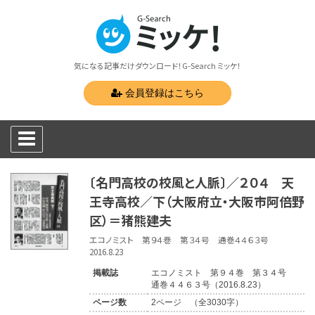
気になる記事だけダウンロード！G-Search ミッケ！
会員登録はこちら
〔名門高校の校風と人脈〕／２０４ 天
王寺高校／下（大阪府立・大阪市阿倍野
区）＝猪熊建夫
エコノミスト 第９４巻 第３４号 通巻４４６３号
2016.8.23
掲載誌
エコノミスト 第９４巻 第３４号
通巻４４６３号（2016.8.23）
ページ数
2ページ （全3030字）