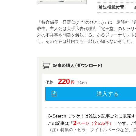
雑誌掲載位置
「特命係長 只野仁(ただのひとし)」は、講談社『週
載中。主人公は大手広告代理店「電王堂」のサラリ
外の不祥事や問題を解決する。あるジャーナリスト
う。その存在は社内でも一部しか知らないそうだ。
記事の購入（ダウンロード）
220
価格
円
（税込）
購入する
G-Search ミッケ！は雑誌を記事ごとに販
2
この記事は「
ページ（全535字）
」です。ご
（注）特集のトビラ、タイトルページなど、