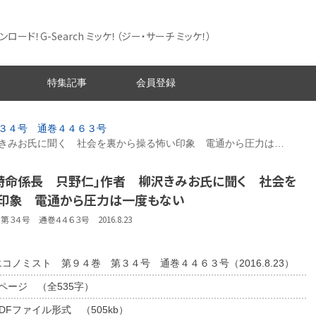
ード！G-Search ミッケ！
（ジー・サーチ ミッケ！）
特集記事
会員登録
３４号 通巻４４６３号
きみお氏に聞く 社会を裏から操る怖い印象 電通から圧力は…
「特命係長 只野仁」作者 柳沢きみお氏に聞く 社会を
印象 電通から圧力は一度もない
３４号 通巻４４６３号 2016.8.23
エコノミスト 第９４巻 第３４号 通巻４４６３号（2016.8.23）
2ページ （全535字）
DFファイル形式 （505kb）