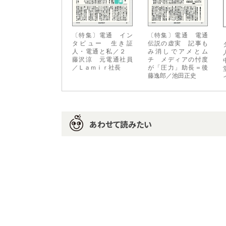
〔特集〕電通 イン
〔特集〕電通 電通
タビュー 生き証
伝説の虚実 記事も
人・電通と私／２
み消しでアメとム
藤沢涼 元電通社員
チ メディアの忖度
／Ｌａｍｉｒ社長
が「圧力」助長＝後
藤逸郎／池田正史
あわせて読みたい