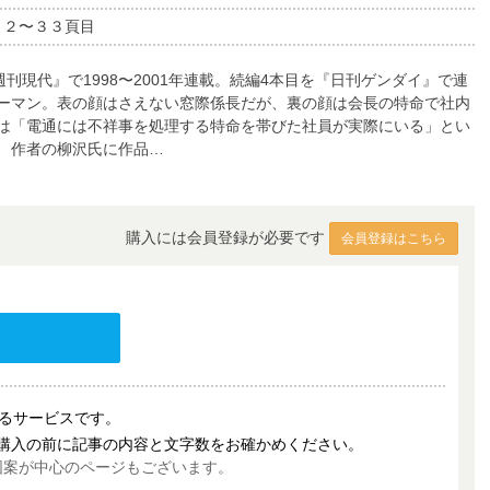
３２〜３３頁目
刊現代』で1998〜2001年連載。続編4本目を『日刊ゲンダイ』で連
ーマン。表の顔はさえない窓際係長だが、裏の顔は会長の特命で社内
は「電通には不祥事を処理する特命を帯びた社員が実際にいる」とい
 作者の柳沢氏に作品…
購入には会員登録が必要です
会員登録はこちら
売するサービスです。
購入の前に記事の内容と文字数をお確かめください。
図案が中心のページもございます。