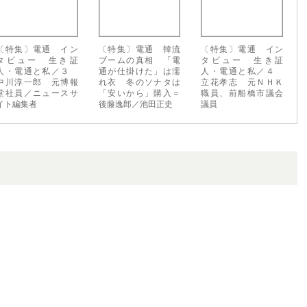
〔特集〕電通 イン
〔特集〕電通 韓流
〔特集〕電通 イン
タビュー 生き証
ブームの真相 「電
タビュー 生き証
人・電通と私／３
通が仕掛けた」は濡
人・電通と私／４
中川淳一郎 元博報
れ衣 冬のソナタは
立花孝志 元ＮＨＫ
堂社員／ニュースサ
「安いから」購入＝
職員、前船橋市議会
イト編集者
後藤逸郎／池田正史
議員