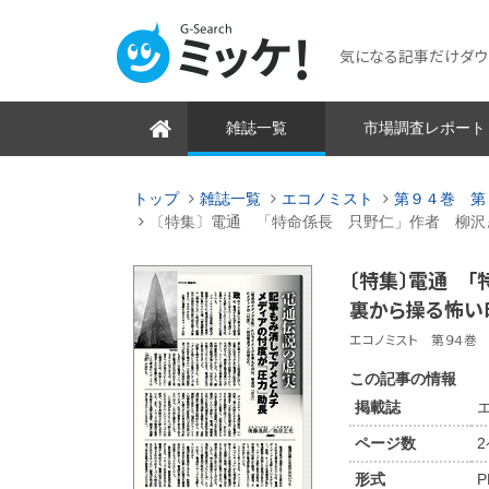
気になる記事だけダウンロ
雑誌一覧
市場調査レポート
トップ
雑誌一覧
エコノミスト
第９４巻 第
〔特集〕電通 「特命係長 只野仁」作者 柳沢
〔特集〕電通 
裏から操る怖い
エコノミスト 第９４巻 第
この記事の情報
掲載誌
ページ数
形式
P