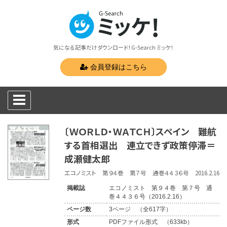
気になる記事だけダウンロード！G-Search ミッケ！
会員登録はこちら
〔ＷＯＲＬＤ・ＷＡＴＣＨ〕スペイン 難航
する首相選出 連立できず政策停滞＝
成瀬健太郎
エコノミスト 第９４巻 第７号 通巻４４３６号 2016.2.16
掲載誌
エコノミスト 第９４巻 第７号 通
巻４４３６号（2016.2.16）
ページ数
3ページ （全617字）
形式
PDFファイル形式 （633kb）