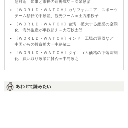
急対応 知事と市長の連携成功＝冷泉彰彦
〔ＷＯＲＬＤ・ＷＡＴＣＨ〕カリフォルニア スポーツ
チーム移転で不動産、観光ブーム＝土方細秩子
〔ＷＯＲＬＤ・ＷＡＴＣＨ〕台湾 拡大する産業の空洞
化 海外生産が半数超え＝大石秋太郎
〔ＷＯＲＬＤ・ＷＡＴＣＨ〕インド 工場の買収など
中国からの投資拡大＝中島敬二
〔ＷＯＲＬＤ・ＷＡＴＣＨ〕タイ ゴム価格の下落深刻
化 買い取り政策に賛否＝中島政之
あわせて読みたい