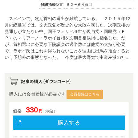
雑誌掲載位置
６２〜６４頁目
スペインで、次期首相の選出が難航している。 ２０１５年12
月の総選挙では、２大政党が歴史的な大敗を喫した。次期政権の
見通しが立たない中、国王フェリペ６世が現与党・国民党（Ｐ
Ｐ）のマリアーノ・ラホイ首相を次期首相候補に指名した。だ
が、首相選出に必要な下院議会の過半数には他党の支持が必要
で、ラホイ氏はこれを得られないことを理由に出馬を拒否すると
いう予想外の事態となった。 今度は最大野党で中道左派の社…
記事の購入（ダウンロード）
購入には会員登録が必要です
会員登録はこちら
330
価格
円
（税込）
購入する