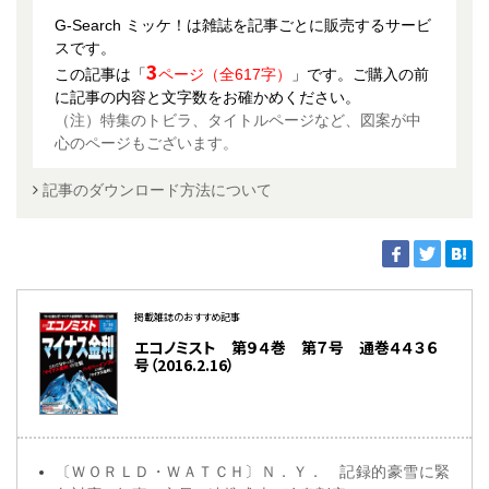
G-Search ミッケ！は雑誌を記事ごとに販売するサービ
スです。
3
この記事は「
ページ（全617字）
」です。ご購入の前
に記事の内容と文字数をお確かめください。
（注）特集のトビラ、タイトルページなど、図案が中
心のページもございます。
記事のダウンロード方法について
掲載雑誌のおすすめ記事
エコノミスト 第９４巻 第７号 通巻４４３６
号（2016.2.16）
〔ＷＯＲＬＤ・ＷＡＴＣＨ〕Ｎ．Ｙ． 記録的豪雪に緊