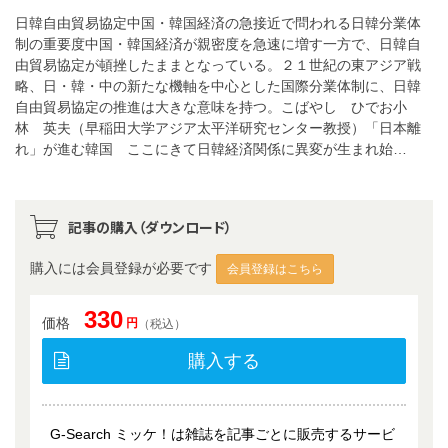
日韓自由貿易協定中国・韓国経済の急接近で問われる日韓分業体
制の重要度中国・韓国経済が親密度を急速に増す一方で、日韓自
由貿易協定が頓挫したままとなっている。２１世紀の東アジア戦
略、日・韓・中の新たな機軸を中心とした国際分業体制に、日韓
自由貿易協定の推進は大きな意味を持つ。こばやし ひでお小
林 英夫（早稲田大学アジア太平洋研究センター教授）「日本離
れ」が進む韓国 ここにきて日韓経済関係に異変が生まれ始…
記事の購入（ダウンロード）
購入には会員登録が必要です
会員登録はこちら
330
価格
円
（税込）
購入する
G-Search ミッケ！は雑誌を記事ごとに販売するサービ