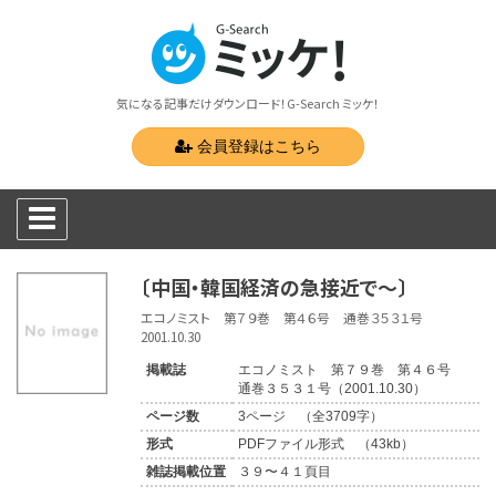
気になる記事だけダウンロード！G-Search ミッケ！
会員登録はこちら
〔中国・韓国経済の急接近で〜〕
エコノミスト 第７９巻 第４６号 通巻３５３１号
2001.10.30
掲載誌
エコノミスト 第７９巻 第４６号
通巻３５３１号（2001.10.30）
ページ数
3ページ （全3709字）
形式
PDFファイル形式 （43kb）
雑誌掲載位置
３９〜４１頁目