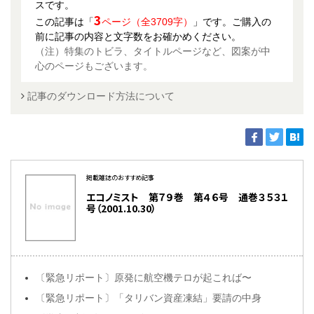
スです。
3
この記事は「
ページ（全3709字）
」です。ご購入の
前に記事の内容と文字数をお確かめください。
（注）特集のトビラ、タイトルページなど、図案が中
心のページもございます。
記事のダウンロード方法について
掲載雑誌のおすすめ記事
エコノミスト 第７９巻 第４６号 通巻３５３１
号（2001.10.30）
〔緊急リポート〕原発に航空機テロが起これば〜
〔緊急リポート〕「タリバン資産凍結」要請の中身