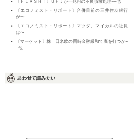
〔ＦＬＡＳＨ！〕ＵＦＪが一兆円の不良債権処理−−他
〔エコノミスト・リポート〕合併目前の三井住友銀行
が〜
〔エコノミスト・リポート〕マツダ、マイカルの社員
は〜
〔マーケット〕株 日米欧の同時金融緩和で底を打つか−
−他
あわせて読みたい