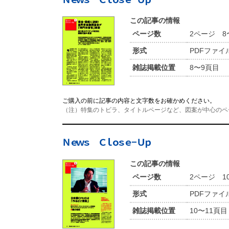
この記事の情報
ページ数
2ページ 8
形式
PDFファイ
雑誌掲載位置
8〜9頁目
ご購入の前に記事の内容と文字数をお確かめください。
（注）特集のトビラ、タイトルページなど、図案が中心のペ
Ｎｅｗｓ Ｃｌｏｓｅ−Ｕｐ
この記事の情報
ページ数
2ページ 1
形式
PDFファイ
雑誌掲載位置
10〜11頁目