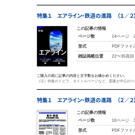
特集１ エアライン・鉄道の進路 （１／２
この記事の情報
ページ数
14ページ 2
形式
PDFファイ
雑誌掲載位置
22〜35頁目
ご購入の前に記事の内容と文字数をお確かめください。
（注）特集のトビラ、タイトルページなど、図案が中心のペ
特集１ エアライン・鉄道の進路 （２／２
この記事の情報
ページ数
10ページ 3
形式
PDFファイ