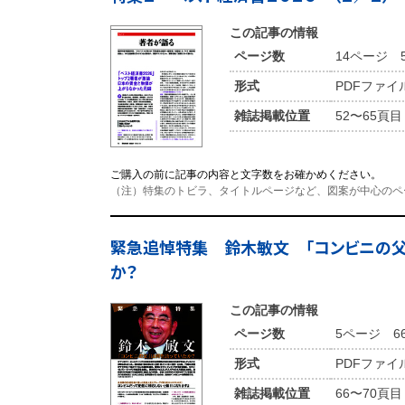
この記事の情報
ページ数
14ページ 5
形式
PDFファイ
雑誌掲載位置
52〜65頁目
ご購入の前に記事の内容と文字数をお確かめください。
（注）特集のトビラ、タイトルページなど、図案が中心のペ
緊急追悼特集 鈴木敏文 「コンビニの父
か？
この記事の情報
ページ数
5ページ 6
形式
PDFファイ
雑誌掲載位置
66〜70頁目