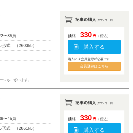
）
記事の購入
（ダウンロード）
330
2〜35頁
価格
円
（税込）
ル形式 （2603kb）
購入する
購入には会員登録が必要です
会員登録はこちら
ージもございます。
）
記事の購入
（ダウンロード）
330
6〜45頁
価格
円
（税込）
ル形式 （2861kb）
購入する