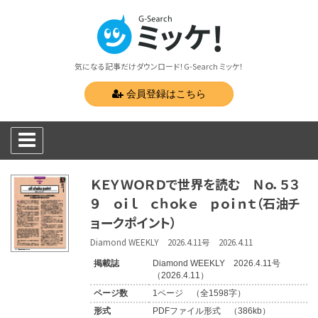
気になる記事だけダウンロード！G-Search ミッケ！
会員登録はこちら
ＫＥＹＷＯＲＤで世界を読む Ｎｏ．５３
９ ｏｉｌ ｃｈｏｋｅ ｐｏｉｎｔ（石油チ
ョークポイント）
Diamond WEEKLY 2026.4.11号 2026.4.11
掲載誌
Diamond WEEKLY 2026.4.11号
（2026.4.11）
ページ数
1ページ （全1598字）
形式
PDFファイル形式 （386kb）