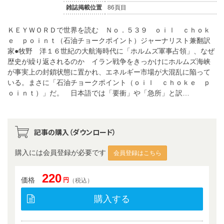
雑誌掲載位置
86頁目
ＫＥＹＷＯＲＤで世界を読む Ｎｏ．５３９ ｏｉｌ ｃｈｏｋ
ｅ ｐｏｉｎｔ（石油チョークポイント）ジャーナリスト兼翻訳
家●牧野 洋１６世紀の大航海時代に「ホルムズ軍事占領」、なぜ
歴史が繰り返されるのか イラン戦争をきっかけにホルムズ海峡
が事実上の封鎖状態に置かれ、エネルギー市場が大混乱に陥って
いる。まさに「石油チョークポイント（ｏｉｌ ｃｈｏｋｅ ｐ
ｏｉｎｔ）」だ。 日本語では「要衝」や「急所」と訳…
記事の購入（ダウンロード）
購入には会員登録が必要です
会員登録はこちら
220
価格
円
（税込）
購入する