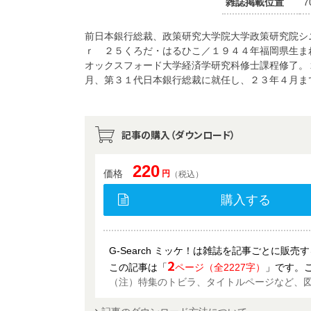
雑誌掲載位置
7
前日本銀行総裁、政策研究大学院大学政策研究院シ
ｒ ２５くろだ・はるひこ／１９４４年福岡県生ま
オックスフォード大学経済学研究科修士課程修了。
月、第３１代日本銀行総裁に就任し、２３年４月ま
記事の購入（ダウンロード）
220
価格
円
（税込）
購入する
G-Search ミッケ！は雑誌を記事ごとに販
2
この記事は「
ページ（全2227字）
」です。
（注）特集のトビラ、タイトルページなど、