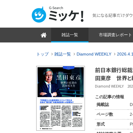
気になる記事だけダウンロ
雑誌一覧
市場調査レポート
トップ
雑誌一覧
Diamond WEEKLY
2026.4
前日本銀行総裁
田東彦 世界と
Diamond WEEKLY 2026
この記事の情報
掲載誌
D
ページ数
形式
P