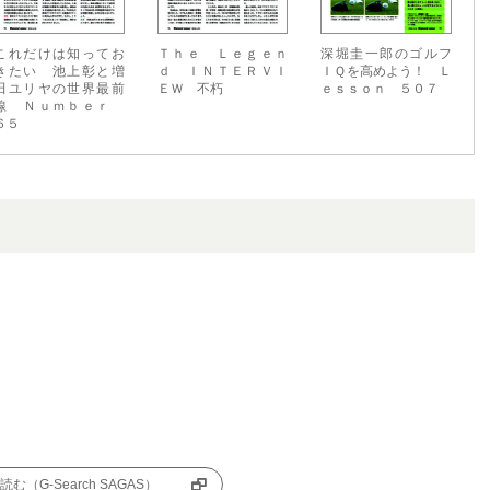
これだけは知ってお
Ｔｈｅ Ｌｅｇｅｎ
深堀圭一郎のゴルフ
きたい 池上彰と増
ｄ ＩＮＴＥＲＶＩ
ＩＱを高めよう！ Ｌ
田ユリヤの世界最前
ＥＷ 不朽
ｅｓｓｏｎ ５０７
線 Ｎｕｍｂｅｒ
６５
む（G-Search SAGAS）