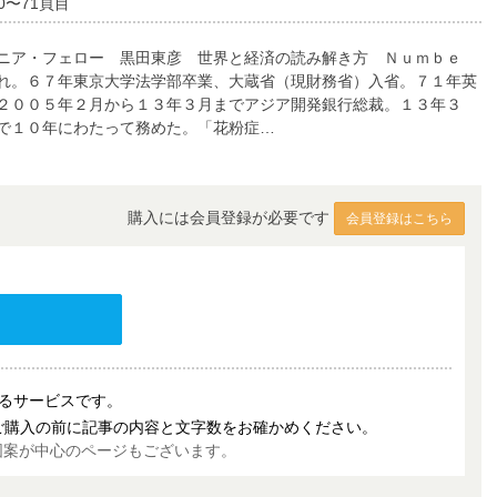
0〜71頁目
ニア・フェロー 黒田東彦 世界と経済の読み解き方 Ｎｕｍｂｅ
れ。６７年東京大学法学部卒業、大蔵省（現財務省）入省。７１年英
２００５年２月から１３年３月までアジア開発銀行総裁。１３年３
で１０年にわたって務めた。「花粉症…
購入には会員登録が必要です
会員登録はこちら
売するサービスです。
ご購入の前に記事の内容と文字数をお確かめください。
図案が中心のページもございます。