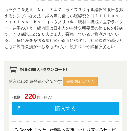
カラダご医見番 Ｎｏ．７４７ ライフスタイル編夜間眼圧を抑
えるシンプルな方法 緑内障に優しい寝姿勢とは？Ｉｌｌｕｓｔ
ｒａｔｉｏｎ ｂｙ ゴトウノリユキ 取材・構成／医学ライタ
ー・井手ゆきえ 緑内障は日本人の中途失明要因の第１位の眼病
で、４０歳以上の２０人に１人が罹患していると推測されてい
る。 脳に映像を送る視神経が徐々に劣化し、神経線維の減少と
ともに視野欠損が生じるものだが、視力低下や眼精疲労とい…
記事の購入（ダウンロード）
購入には会員登録が必要です
会員登録はこちら
220
価格
円
（税込）
購入する
G-Search ミッケ！は雑誌を記事ごとに販売するサービ