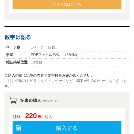
会員登録はこちら
数字は語る
ページ数
1ページ 12頁
形式
PDFファイル形式 （184kb）
雑誌掲載位置
12頁目
ご購入の前に記事の内容と文字数をお確かめください。
（注）特集のトビラ、タイトルページなど、図案が中心のページもございま
す。
記事の購入
（ダウンロード）
220
価格
円
（税込）
購入する