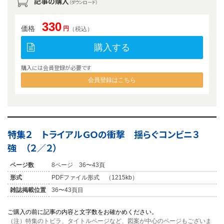
記事の購入
（ダウンロード）
330
価格
円
（税込）
購入する
購入には会員登録が必要です
会員登録はこちら
特集２ トライアルＧＯの衝撃 揺らぐコンビニ３
強 （２／２）
ページ数
8ページ 36〜43頁
形式
PDFファイル形式 （1215kb）
雑誌掲載位置
36〜43頁目
ご購入の前に記事の内容と文字数をお確かめください。
（注）特集のトビラ、タイトルページなど、図案が中心のページもございま