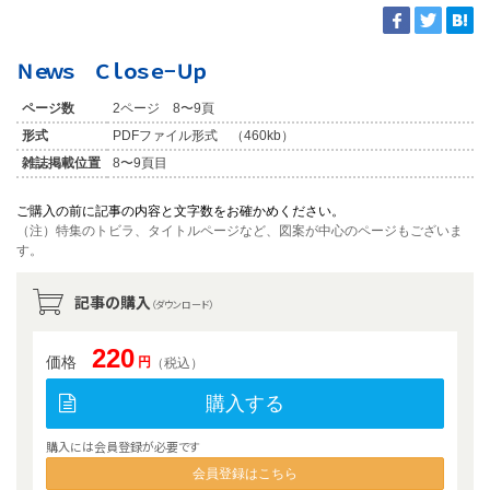
Ｎｅｗｓ Ｃｌｏｓｅ−Ｕｐ
ページ数
2ページ 8〜9頁
形式
PDFファイル形式 （460kb）
雑誌掲載位置
8〜9頁目
ご購入の前に記事の内容と文字数をお確かめください。
（注）特集のトビラ、タイトルページなど、図案が中心のページもございま
す。
記事の購入
（ダウンロード）
220
価格
円
（税込）
購入する
購入には会員登録が必要です
会員登録はこちら