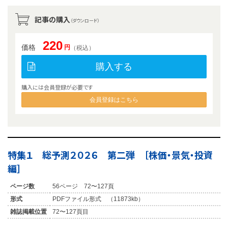
記事の購入
（ダウンロード）
220
価格
円
（税込）
購入する
購入には会員登録が必要です
会員登録はこちら
特集１ 総予測２０２６ 第二弾 ［株価・景気・投資
編］
ページ数
56ページ 72〜127頁
形式
PDFファイル形式 （11873kb）
雑誌掲載位置
72〜127頁目