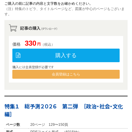
ご購入の前に記事の内容と文字数をお確かめください。
（注）特集のトビラ、タイトルページなど、図案が中心のページもございま
す。
記事の購入
（ダウンロード）
330
価格
円
（税込）
購入する
購入には会員登録が必要です
会員登録はこちら
特集１ 総予測２０２６ 第二弾 ［政治・社会・文化
編］
ページ数
20ページ 129〜150頁
形式
PDFファイル形式 （6015kb）