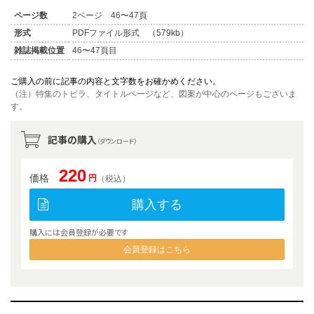
ページ数
2ページ 46〜47頁
形式
PDFファイル形式 （579kb）
雑誌掲載位置
46〜47頁目
ご購入の前に記事の内容と文字数をお確かめください。
（注）特集のトビラ、タイトルページなど、図案が中心のページもございま
す。
記事の購入
（ダウンロード）
220
価格
円
（税込）
購入する
購入には会員登録が必要です
会員登録はこちら