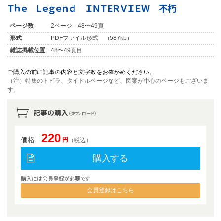
Ｔｈｅ Ｌｅｇｅｎｄ ＩＮＴＥＲＶＩＥＷ 不朽
ページ数
2ページ 48〜49頁
形式
PDFファイル形式 （587kb）
雑誌掲載位置
48〜49頁目
ご購入の前に記事の内容と文字数をお確かめください。
（注）特集のトビラ、タイトルページなど、図案が中心のページもございま
す。
記事の購入
（ダウンロード）
220
価格
円
（税込）
購入する
購入には会員登録が必要です
会員登録はこちら