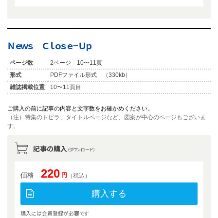
Ｎｅｗｓ Ｃｌｏｓｅ−Ｕｐ
ページ数
2ページ 10〜11頁
形式
PDFファイル形式 （330kb）
雑誌掲載位置
10〜11頁目
ご購入の前に記事の内容と文字数をお確かめください。
（注）特集のトビラ、タイトルページなど、図案が中心のページもございま
す。
記事の購入
（ダウンロード）
220
価格
円
（税込）
購入する
購入には会員登録が必要です