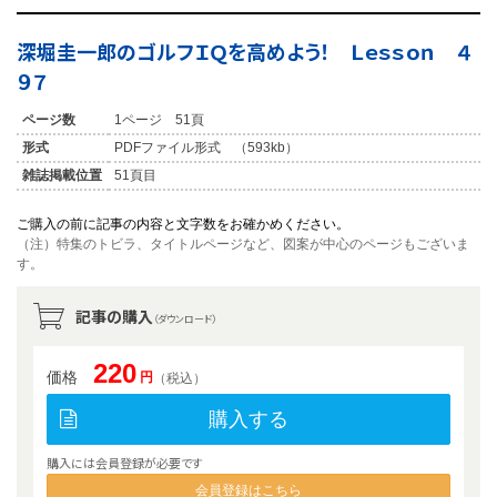
深堀圭一郎のゴルフＩＱを高めよう！ Ｌｅｓｓｏｎ ４
９７
ページ数
1ページ 51頁
形式
PDFファイル形式 （593kb）
雑誌掲載位置
51頁目
ご購入の前に記事の内容と文字数をお確かめください。
（注）特集のトビラ、タイトルページなど、図案が中心のページもございま
す。
記事の購入
（ダウンロード）
220
価格
円
（税込）
購入する
購入には会員登録が必要です
会員登録はこちら