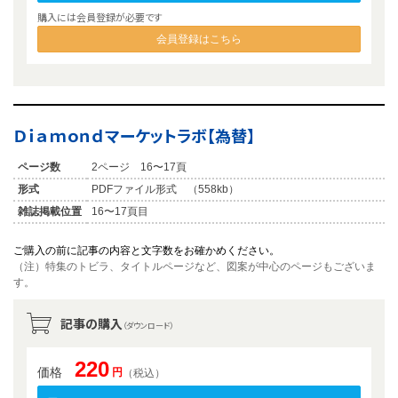
購入には会員登録が必要です
会員登録はこちら
Ｄｉａｍｏｎｄマーケットラボ【為替】
ページ数
2ページ 16〜17頁
形式
PDFファイル形式 （558kb）
雑誌掲載位置
16〜17頁目
ご購入の前に記事の内容と文字数をお確かめください。
（注）特集のトビラ、タイトルページなど、図案が中心のページもございま
す。
記事の購入
（ダウンロード）
220
価格
円
（税込）