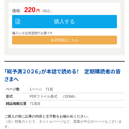
220
価格
円
（税込）
購入する
購入には会員登録が必要です
会員登録はこちら
「総予測２０２６」が本誌で読める！ 定期購読者の皆
さまへ
ページ数
1ページ 71頁
形式
PDFファイル形式 （333kb）
雑誌掲載位置
71頁目
ご購入の前に記事の内容と文字数をお確かめください。
（注）特集のトビラ、タイトルページなど、図案が中心のページもございま
す。