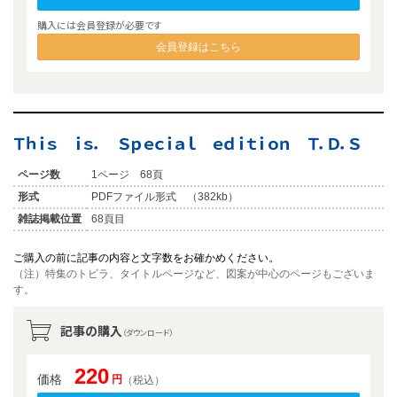
購入には会員登録が必要です
会員登録はこちら
Ｔｈｉｓ ｉｓ． Ｓｐｅｃｉａｌ ｅｄｉｔｉｏｎ Ｔ．Ｄ．Ｓ
ページ数
1ページ 68頁
形式
PDFファイル形式 （382kb）
雑誌掲載位置
68頁目
ご購入の前に記事の内容と文字数をお確かめください。
（注）特集のトビラ、タイトルページなど、図案が中心のページもございま
す。
記事の購入
（ダウンロード）
220
価格
円
（税込）