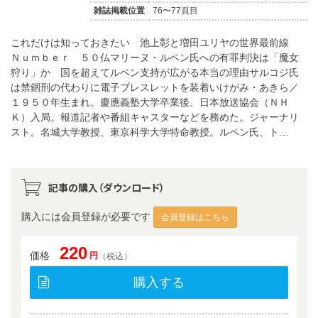
雑誌掲載位置
76〜77頁目
これだけは知っておきたい 池上彰と増田ユリヤの世界最前線
Ｎｕｍｂｅｒ ５０仏マリーヌ・ルペン氏への有罪判決は「魔女
狩り」か 国を超えてルペン支持が広がる本当の理由サルコジ氏
は禁錮刑の代わりに電子ブレスレットを装着いけがみ・あきら／
１９５０年生まれ。慶應義塾大学卒業後、日本放送協会（ＮＨ
Ｋ）入局。報道記者や番組キャスターなどを務めた。ジャーナリ
スト。名城大学教授、東京科学大学特命教授。ルペン氏、ト…
記事の購入（ダウンロード）
購入には会員登録が必要です
会員登録はこちら
220
価格
円
（税込）
購入する