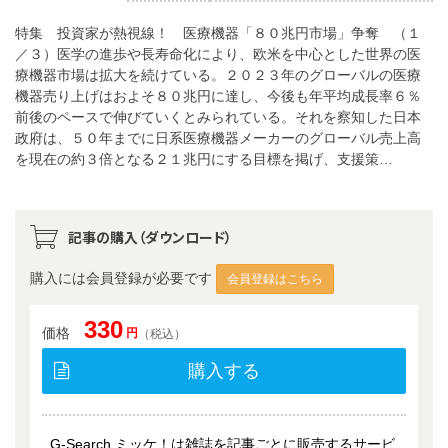
特集 投資家が熱視線！ 医療機器「８０兆円市場」争奪 （１
／３）医学の進歩や長寿命化により、欧米を中心とした世界の医
療機器市場は拡大を続けている。２０２３年のグローバルの医療
機器売り上げはおよそ８０兆円に達し、今後も年平均成長率６％
前後のペースで伸びていくとみられている。それを察知した日本
政府は、５０年までに日系医療機器メーカーのグローバル売上高
を現在の約３倍となる２１兆円にする目標を掲げ、支援策…
記事の購入（ダウンロード）
購入には会員登録が必要です
会員登録はこちら
330
価格
円
（税込）
購入する
G-Search ミッケ！は雑誌を記事ごとに販売するサービ