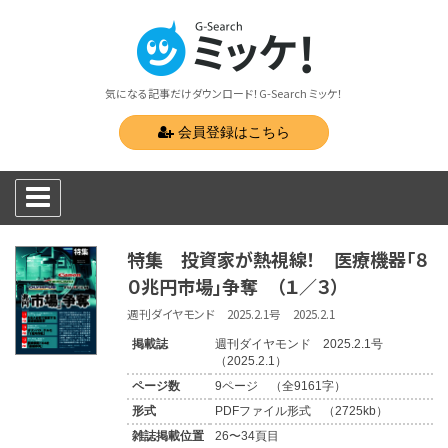
気になる記事だけダウンロード！G-Search ミッケ！
会員登録はこちら
特集 投資家が熱視線！ 医療機器「８
０兆円市場」争奪 （１／３）
週刊ダイヤモンド 2025.2.1号 2025.2.1
掲載誌
週刊ダイヤモンド 2025.2.1号
（2025.2.1）
ページ数
9ページ （全9161字）
形式
PDFファイル形式 （2725kb）
雑誌掲載位置
26〜34頁目