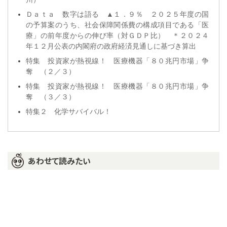
Ｄａｔａ 数字は語る ▲１．９％ ２０２５年度の国
の予算案のうち、社会保障関係費の構成項目である「医
療」の前年度からの伸び率（対ＧＤＰ比） ＊２０２４
年１２月公表の内閣府の政府経済見通しに基づき算出
特集 投資家が熱視線！ 医療機器「８０兆円市場」争
奪 （２／３）
特集 投資家が熱視線！ 医療機器「８０兆円市場」争
奪 （３／３）
特集２ 化学サバイバル！
あわせて読みたい