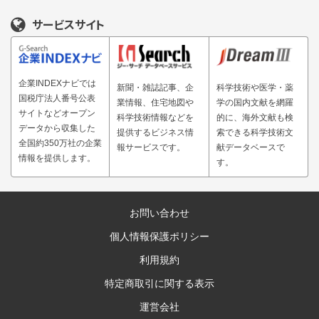
サービスサイト
企業INDEXナビでは
新聞・雑誌記事、企
科学技術や医学・薬
国税庁法人番号公表
業情報、住宅地図や
学の国内文献を網羅
サイトなどオープン
科学技術情報などを
的に、海外文献も検
データから収集した
提供するビジネス情
索できる科学技術文
全国約350万社の企業
報サービスです。
献データベースで
情報を提供します。
す。
お問い合わせ
個人情報保護ポリシー
利用規約
特定商取引に関する表示
運営会社