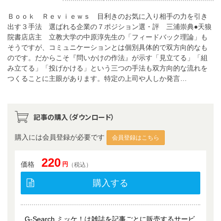
Ｂｏｏｋ Ｒｅｖｉｅｗｓ 目利きのお気に入り相手の力を引き
出す３手法 選ばれる企業の７ポジション選・評 三浦崇典●天狼
院書店店主 立教大学の中原淳先生の「フィードバック理論」も
そうですが、コミュニケーションとは個別具体的で双方向的なも
のです。だからこそ『問いかけの作法』が示す「見立てる」「組
み立てる」「投げかける」という三つの手法も双方向的な流れを
つくることに主眼があります。特定の上司や人しか発言…
記事の購入（ダウンロード）
購入には会員登録が必要です
会員登録はこちら
220
価格
円
（税込）
購入する
G-Search ミッケ！は雑誌を記事ごとに販売するサービ