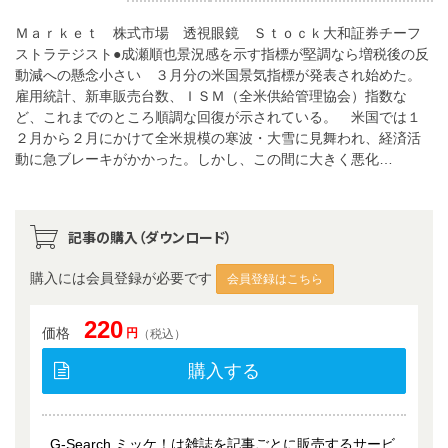
Ｍａｒｋｅｔ 株式市場 透視眼鏡 Ｓｔｏｃｋ大和証券チーフ
ストラテジスト●成瀬順也景況感を示す指標が堅調なら増税後の反
動減への懸念小さい ３月分の米国景気指標が発表され始めた。
雇用統計、新車販売台数、ＩＳＭ（全米供給管理協会）指数な
ど、これまでのところ順調な回復が示されている。 米国では１
２月から２月にかけて全米規模の寒波・大雪に見舞われ、経済活
動に急ブレーキがかかった。しかし、この間に大きく悪化…
記事の購入（ダウンロード）
購入には会員登録が必要です
会員登録はこちら
220
価格
円
（税込）
購入する
G-Search ミッケ！は雑誌を記事ごとに販売するサービ