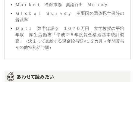
Ｍａｒｋｅｔ 金融市場 異論百出 Ｍｏｎｅｙ
Ｇｌｏｂａｌ Ｓｕｒｖｅｙ 主要国の団体死亡保険の
普及率
Ｄａｔａ 数字は語る １０７６万円 大学教授の平均
年収 厚生労働省「平成２５年度賃金構造基本統計調
査」（決まって支給する現金給与額×１２カ月＋年間賞与
その他特別給与額）
あわせて読みたい