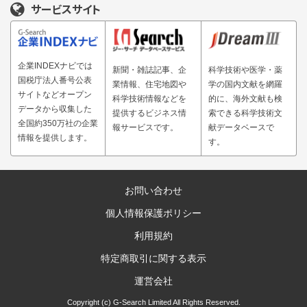
サービスサイト
企業INDEXナビでは
新聞・雑誌記事、企
科学技術や医学・薬
国税庁法人番号公表
業情報、住宅地図や
学の国内文献を網羅
サイトなどオープン
科学技術情報などを
的に、海外文献も検
データから収集した
提供するビジネス情
索できる科学技術文
全国約350万社の企業
報サービスです。
献データベースで
情報を提供します。
す。
お問い合わせ
個人情報保護ポリシー
利用規約
特定商取引に関する表示
運営会社
Copyright (c) G-Search Limited All Rights Reserved.