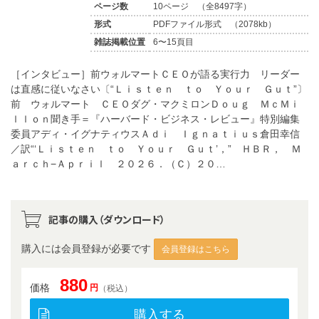
ページ数
10ページ （全8497字）
形式
PDFファイル形式 （2078kb）
雑誌掲載位置
6〜15頁目
［インタビュー］前ウォルマートＣＥＯが語る実行力 リーダー
は直感に従いなさい〔“Ｌｉｓｔｅｎ ｔｏ Ｙｏｕｒ Ｇｕｔ”〕
前 ウォルマート ＣＥＯダグ・マクミロンＤｏｕｇ ＭｃＭｉ
ｌｌｏｎ聞き手＝『ハーバード・ビジネス・レビュー』特別編集
委員アディ・イグナティウスＡｄｉ Ｉｇｎａｔｉｕｓ倉田幸信
／訳“‘Ｌｉｓｔｅｎ ｔｏ Ｙｏｕｒ Ｇｕｔ’，” ＨＢＲ， Ｍ
ａｒｃｈ−Ａｐｒｉｌ ２０２６．（Ｃ）２０…
記事の購入（ダウンロード）
購入には会員登録が必要です
会員登録はこちら
880
価格
円
（税込）
購入する