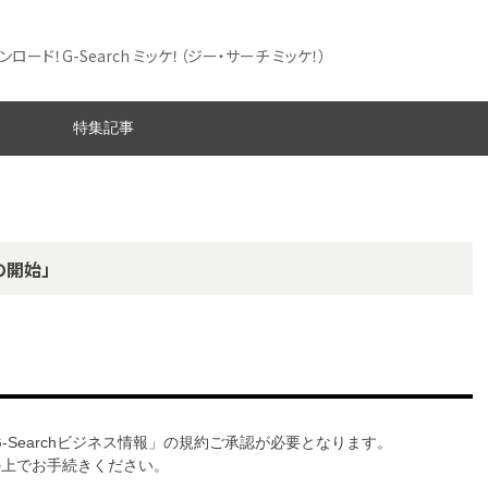
ード！G-Search ミッケ！
（ジー・サーチ ミッケ！）
特集記事
の開始」
G-Searchビジネス情報」の規約ご承認が必要となります。
意の上でお手続きください。