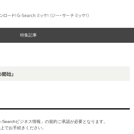
ード！G-Search ミッケ！
（ジー・サーチ ミッケ！）
特集記事
の開始」
G-Searchビジネス情報」の規約ご承認が必要となります。
意の上でお手続きください。